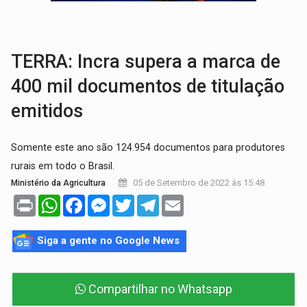
TRÁGICO:
Pai do 'Xandy Motocross' morre em acidente
VÍDEO:
Motorista de caminhonete morre preso às ferragens em colisão com
TERRA: Incra supera a marca de
400 mil documentos de titulação
emitidos
Somente este ano são 124.954 documentos para produtores
rurais em todo o Brasil.
05 de Setembro de 2022 às 15:48
Ministério da Agricultura
Print
WhatsApp
Facebook
Messenger
Twitter
Telegram
Email
Siga a gente no Google News
Compartilhar no Whatsapp