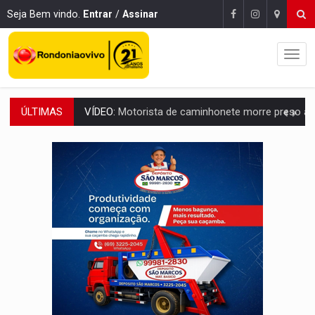
Seja Bem vindo.
Entrar
/
Assinar
ÚLTIMAS
LAZER:
Seis lugares gratuitos para aproveitar o fim de semana e
VÍDEO:
FTICCO e Força Tática prendem membro do CV com arma e drogas em
INCLUSÃO:
Prefeitura fortalece parceria com a APAE para ampliar ações v
DEFESA:
Exército testa inovações no combate a drones durante exerc
TEMAS SOCIOAMBIENTAIS:
Em Itapuã do Oeste, CINEMAZÔNIA leva cinema amazônico 
PREVISÃO:
Interior de Rondônia terá sábado (8) de calor intenso
INFRAESTRUTURA:
Após quase 30 anos de espera, asfalto chega ao bairr
A ILHA:
Coreografia de Rondônia estreia na programação do Festival de Dan