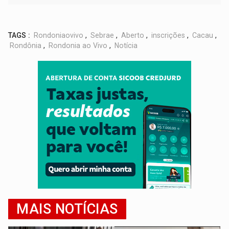
TAGS :
Rondoniaovivo
,
Sebrae
,
Aberto
,
inscrições
,
Cacau
,
Rondônia
,
Rondonia ao Vivo
,
Notícia
MAIS NOTÍCIAS