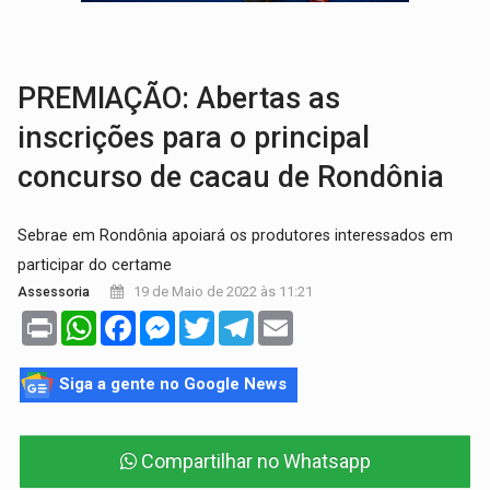
VÍDEO:
Armado com machado, homem ameaça matar sobrinha grávida e com
TRIBUNAL DO CRIME:
Homem é espancado por facção criminosa 
PREMIAÇÃO: Abertas as
inscrições para o principal
concurso de cacau de Rondônia
Sebrae em Rondônia apoiará os produtores interessados em
participar do certame
19 de Maio de 2022 às 11:21
Assessoria
Print
WhatsApp
Facebook
Messenger
Twitter
Telegram
Email
Siga a gente no Google News
Compartilhar no Whatsapp