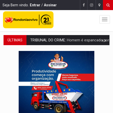
Seja Bem vindo.
Entrar
/
Assinar
ÚLTIMAS
VÍDEO:
Perseguição é registrada no shopping após colombiana furtar ce
LUDOPATIA:
Apostas online começam a afetar produtividade e rotina
REFLORESTAMENTO:
Plantar árvores não será mais suficiente para comprov
OVNIS NA LUA:
Cientistas alertam para possível base secreta no satélite n
ACABOU COM PEUGEOT:
Incêndio destrói carro que era rebocado para oficina no
VÍDEO:
Ladrão é filmado furtando moto na frente do bar 
BOLSAS DE PESQUISA:
Iniciativa Amazônia+10 lança chamada para fortalecer cadeia
MATERIAL:
Brasil tem grandes reservas de urânio, mas produz pouco e impo