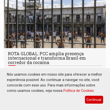
ROTA GLOBAL: PCC amplia presença
internacional e transforma Brasil em
corredor da cocaína
Brasil e Mundo
08 de Agosto de 2026 às 09:13
Nós usamos cookies em nosso site para oferecer a melhor
Rondônia está no mapa do roteiro da cocaína que
experiência possível. Ao continuar a navegar no site, você
abastece a Europa e a África
concorda com esse uso. Para mais informações sobre
como usamos cookies, veja nossa
Política de Cookies
Continuar