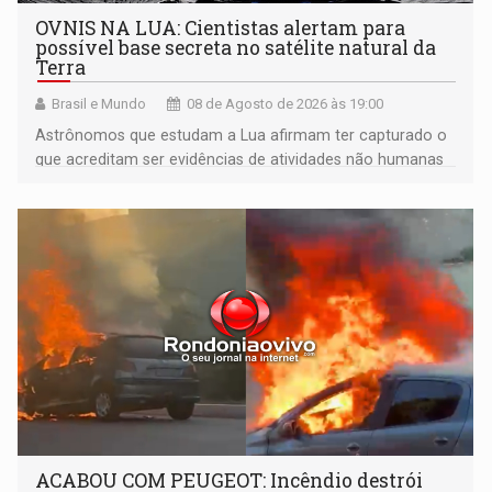
OVNIS NA LUA: Cientistas alertam para
possível base secreta no satélite natural da
Terra
Brasil e Mundo
08 de Agosto de 2026 às 19:00
Astrônomos que estudam a Lua afirmam ter capturado o
que acreditam ser evidências de atividades não humanas
tecnologicamente avançadas (OVNIs) na Lua e em sua
órbita
ACABOU COM PEUGEOT: Incêndio destrói