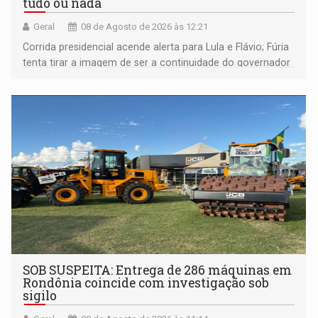
tudo ou nada
Geral
08 de Agosto de 2026 às 12:21
Corrida presidencial acende alerta para Lula e Flávio; Fúria
tenta tirar a imagem de ser a continuidade do governador
Marcos Rocha; ex-prefeito Hildon Chaves parece ainda
não ter entrado no modo eleição; ABAV faz evento em
Porto Velho
SOB SUSPEITA: Entrega de 286 máquinas em
Rondônia coincide com investigação sob
sigilo