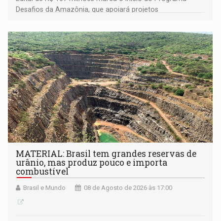
Desafios da Amazônia, que apoiará projetos
desenvolvidos por redes de pesquisa e inovação. A
submissão de pré-propostas poderá ser feita até 1º de
setembro
MATERIAL: Brasil tem grandes reservas de
urânio, mas produz pouco e importa
combustível
Brasil e Mundo
08 de Agosto de 2026 às 17:00