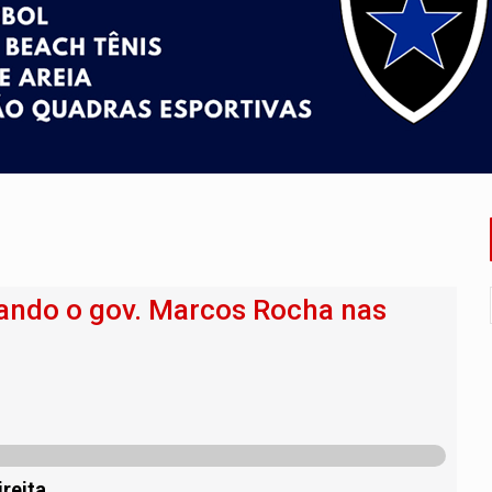
duas pessoas ficam feridas no Cohab
Estadual de MC's acontece neste sábado em PVH
e morreu após bater de frente com carreta
Penha - apesar do avanço, a violência escala
da LATAM partindo de Ji-Paraná a partir de dezembro
e atacam casal de idosos na zona Leste
ando o gov. Marcos Rocha nas
reita