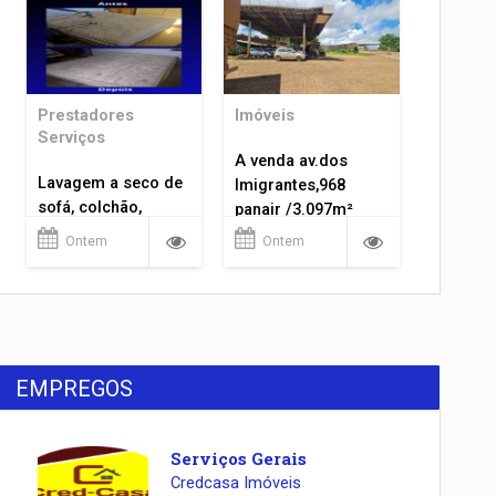
Prestadores
Imóveis
Serviços
A venda av.dos
Lavagem a seco de
Imigrantes,968
sofá, colchão,
panair /3.097m²
tapetes...
Ontem
Ontem
EMPREGOS
Serviços Gerais
Credcasa Imóveis