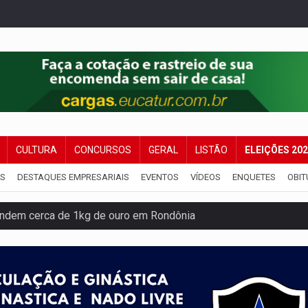
CULTURA
CONCURSOS
GERAL
LISTÃO
ELEIÇÕES 20
IS
DESTAQUES EMPRESARIAIS
EVENTOS
VÍDEOS
ENQUETES
OBIT
endem cerca de 1kg de ouro em Rondônia
scolhe Alfredo Gaspar como vice, alvo de denúncia por estupro
 provoca lentidão no trânsito
tadual declara carros por R$ 25 e casas por R$ 300 em RO