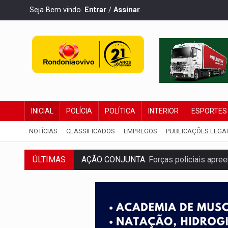
Seja Bem vindo.
Entrar
/
Assinar
INICIAL
POLÍCIA
POLÍTICA
INTERIOR
ESPORTES
NOTÍCIAS
CLASSIFICADOS
EMPREGOS
PUBLICAÇÕES LEGA
ÚLTIMAS
AÇÃO CONJUNTA:
Forças policiais apre
PF ESTÁ APURANDO:
Flávio Bolsonaro e
NO CENTRO:
Colisão entre ônibus e carro
ELEIÇÕES 2026:
Candidato a deputado es