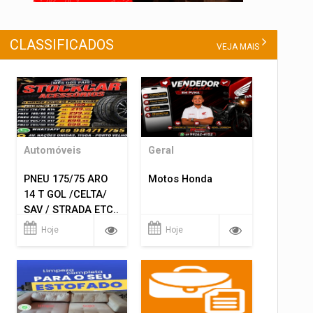
CLASSIFICADOS
VEJA MAIS
Automóveis
Geral
PNEU 175/75 ARO
Motos Honda
14 T GOL /CELTA/
SAV / STRADA ETC..
R$ 219,99
Hoje
Hoje
MONTAGEM GRATIS