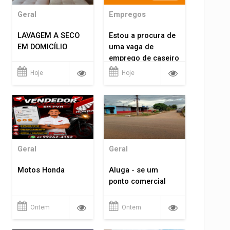
Geral
Empregos
LAVAGEM A SECO
Estou a procura de
EM DOMICÍLIO
uma vaga de
emprego de caseiro
em porto velho
Hoje
Hoje
rondônia
Geral
Geral
Motos Honda
Aluga - se um
ponto comercial
Ontem
Ontem