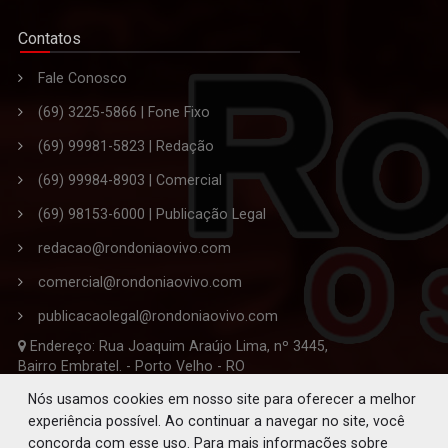
Contatos
Fale Conosco
(69) 3225-5866 | Fone Fixo
(69) 99981-5823 | Redação
(69) 99984-8903 | Comercial
(69) 98153-6000 | Publicação Legal
redacao@rondoniaovivo.com
comercial@rondoniaovivo.com
publicacaolegal@rondoniaovivo.com
Endereço: Rua Joaquim Araújo Lima, nº 3445,
Bairro Embratel. - Porto Velho - RO
CEP 76.820-863
Nós usamos cookies em nosso site para oferecer a melhor
experiência possível. Ao continuar a navegar no site, você
Editor-Chefe da Redação: Solano de Souza Ferreira
concorda com esse uso. Para mais informações sobre
Jornalista Responsável: Paulo Andreoli