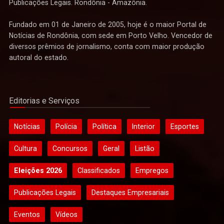
Publicações Legais. Rondônia - Amazônia.
Fundado em 01 de Janeiro de 2005, hoje é o maior Portal de
Notícias de Rondônia, com sede em Porto Velho. Vencedor de
diversos prêmios de jornalismo, conta com maior produção
autoral do estado.
Editorias e Serviços
Notícias
Polícia
Política
Interior
Esportes
Cultura
Concursos
Geral
Listão
Eleições 2026
Classificados
Empregos
Publicações Legais
Destaques Empresariais
Eventos
Vídeos