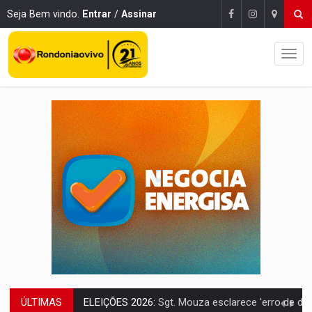
Seja Bem vindo.
Entrar
/
Assinar
ÚLTIMAS
JUDICIÁRIO:
Sinjur parabeniza servidores pelo adicional de incentivo com ef