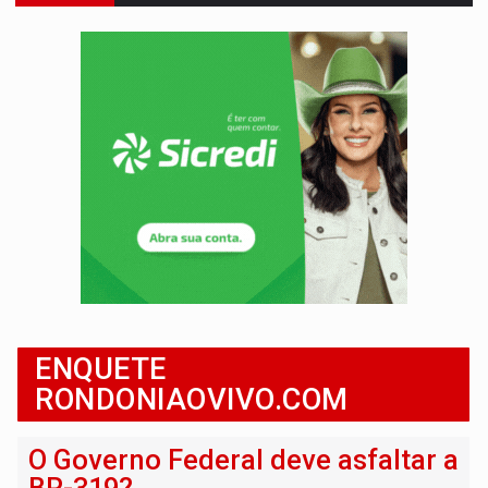
Publicação Legal:
AVISO DE LICITAÇÃO: Pregão Eletrônico Nº 12/2026
BR-364:
Polícia apreende mais de uma tonelada de drogas em fundo fal
EMOCIONE:
PRESENTES: Confira os sorteados na promoção de 
VOVÔ LADRÃO:
Idoso é filmado furtando bicicleta na frente
JUSTIÇA:
Comarca de Nova Mamoré terá seu primeiro jú
ADAILTON FÚRIA:
Assessoria denuncia suposto ataque com perfis falso
VÍDEO:
Motoboy de delivery sofre fratura após mulher avançar 
A ILHA:
Coreografia de Rondônia estreia na programação do Festival de Dan
ENQUETE
ELEIÇÕES 2026:
Sgt. Mouza esclarece 'erro de digitação' em declaração de patrim
RONDONIAOVIVO.COM
O Governo Federal deve asfaltar a