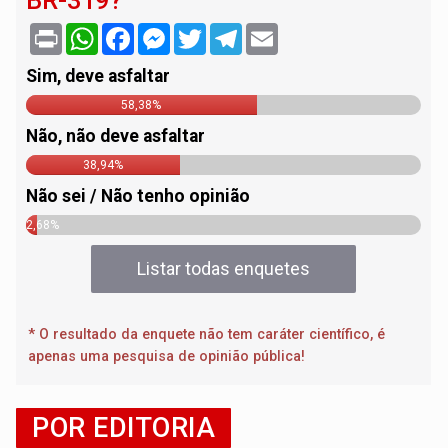
BR-319?
Print
WhatsApp
Facebook
Messenger
Twitter
Telegram
Email
Sim, deve asfaltar
58,38%
Não, não deve asfaltar
38,94%
Não sei / Não tenho opinião
2,68%
Listar todas enquetes
* O resultado da enquete não tem caráter científico, é
apenas uma pesquisa de opinião pública!
POR EDITORIA