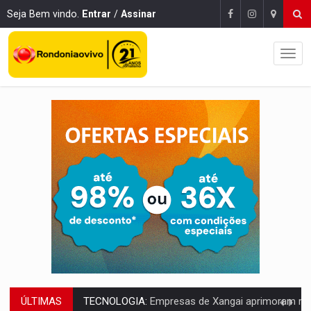
Seja Bem vindo.
Entrar
/
Assinar
ÚLTIMAS
PROTEGE A TERRA:
China descobre como explodir asteroide com bomba n