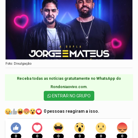
Foto: Divulgação
Receba todas as notícias gratuitamente no WhatsApp do
Rondoniaovivo.com.​
ENTRAR NO GRUPO
0 pessoas reagiram a isso.
0
0
0
0
0
0