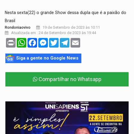
Nesta sexta(22) o grande Show dessa dupla que é a paixão do
Brasil
19 de Setembro de 2023 às 10:11
Rondoniaovivo
Atualizada em : 24 de Setembro de 2023 às 19:44
Print
WhatsApp
Facebook
Messenger
Twitter
Telegram
Email
Siga a gente no Google News
Compartilhar no Whatsapp