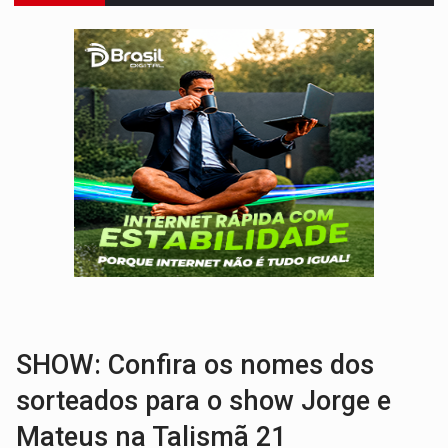
VÍDEO:
Motociclista morre após bater na traseira de camin
PARECE UM NUGGET:
Essa receita com frango virou o meu ja
EMPREENDEDORISMO:
7 negócios que podem começar com pouco dinheiro e vi
GIGANTE DA AMÉRICA:
Brasil reúne dimensão continental e posição estratégic
INDEPENDÊNCIA:
10 dicas importantes para quem quer mo
VARCENA:
Cientistas descobrem nova espécie de rã em florestas alagada
BARGANHA:
Vai comprar celular usado? Veja como consultar o a
AMOR PERDIDO DÓI:
Luto amoroso não tem prazo, mas exige aten
TECNOLOGIA:
Empresas de Xangai aprimoram robôs de IA incorporada em 
SHOW: Confira os nomes dos
sorteados para o show Jorge e
Mateus na Talismã 21