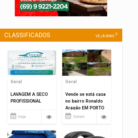
CLASSIFICADOS
VEJA MAIS
Geral
Geral
LAVAGEM A SECO
Vende se está casa
PROFISSIONAL
no bairro Ronaldo
Aragão EM PORTO
VELHO RO.
Hoje
Ontem