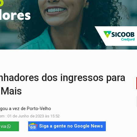
reso às ferragens em colisão com carreta na BR
veitar o fim de semana em Porto Velho
membro do CV com arma e drogas em boca de fumo
a com a APAE para ampliar ações voltadas a PCD's
bate a drones durante exercício antiaéreo
r mistura mistério e filmagens quase reais – Por Marcos Souza
nhadores dos ingressos para
 Mais
gou a vez de Porto-Velho
em : 01 de Junho de 2023 às 15:52
Siga a gente no Google News
 via