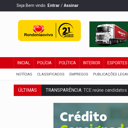
Seja Bem vindo.
Entrar
/
Assinar
INICIAL
POLÍCIA
POLÍTICA
INTERIOR
ESPORTES
NOTÍCIAS
CLASSIFICADOS
EMPREGOS
PUBLICAÇÕES LEGA
ÚLTIMAS
TRANSPARÊNCIA:
TCE reúne candidatos 
ELAS DECIDEM:
Mulheres são maioria e
NO CARRO:
Homem é preso com pistola 9
TRÁGICO:
Pai do 'Xandy Motocross' mor