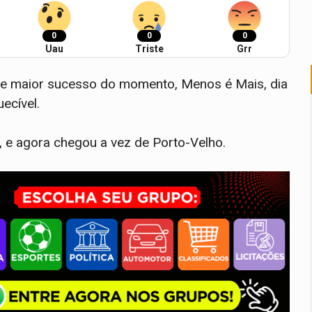
0
0
0
Uau
Triste
Grr
e maior sucesso do momento, Menos é Mais, dia
ecível.
e agora chegou a vez de Porto-Velho.