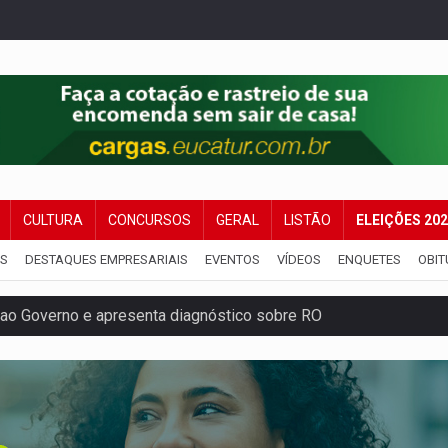
CULTURA
CONCURSOS
GERAL
LISTÃO
ELEIÇÕES 20
IS
DESTAQUES EMPRESARIAIS
EVENTOS
VÍDEOS
ENQUETES
OBIT
ao Governo e apresenta diagnóstico sobre RO
 representam 52% do eleitorado de Rondônia em 2026
mm durante abordagem da Força Tática na zona Sul
re em acidente na BR-364