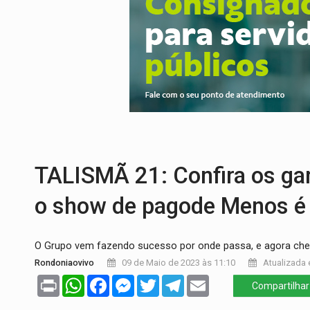
VÍDEO:
Motorista de caminhonete morre p
LAZER:
Seis lugares gratuitos para apro
VÍDEO:
FTICCO e Força Tática prendem 
INCLUSÃO:
Prefeitura fortalece parceri
DEFESA:
Exército testa inovações no com
POSSESSÃO DE DEBORAH LOGAN:
Terro
TALISMÃ 21: Confira os ga
o show de pagode Menos é
O Grupo vem fazendo sucesso por onde passa, e agora che
Rondoniaovivo
09 de Maio de 2023 às 11:10
Atualizada 
Print
WhatsApp
Facebook
Messenger
Twitter
Telegram
Email
Compartilhar