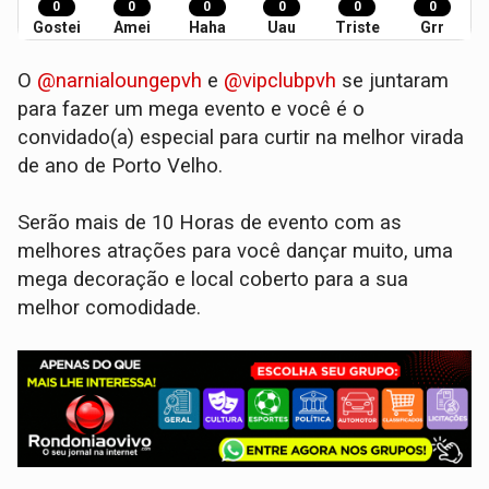
0
0
0
0
0
0
Gostei
Amei
Haha
Uau
Triste
Grr
O
@narnialoungepvh
e
@vipclubpvh
se juntaram
para fazer um mega evento e você é o
convidado(a) especial para curtir na melhor virada
de ano de Porto Velho.
Serão mais de 10 Horas de evento com as
melhores atrações para você dançar muito, uma
mega decoração e local coberto para a sua
melhor comodidade.