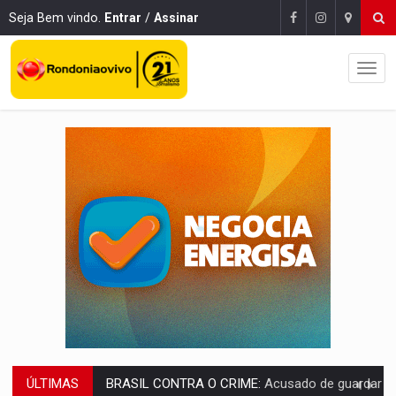
Seja Bem vindo.
Entrar
/
Assinar
ÚLTIMAS
TRAGÉDIA:
Sobe para cinco o número de mortos em colisão entre carreta e Fia