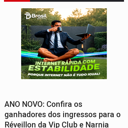
TRANSPORTE DE ARROZ:
MPF assegura cumprimento da legislação sobre transporte d
DEEPFAKE:
Sancionada lei contra violência sexual infantil na inte
COLEGIADO:
Brasil e Rússia discutem energia nuclear, defesa e ciênc
URGENTE:
Colisão entre caminhão e carro deixa quatro mortos e um em est
ENCONTRO:
Amazônia Negra ganha projeção nacional com participação de M
PREVISÃO:
Porto Velho tem chances de chuvas isoladas nesta se
SINDICATOS UNIDOS:
Assembleia Geral delibera greve da educação municip
FAMÍLIA MORREU:
Identificadas as cinco vítimas de acidente na BR-364, entr
BRASIL CONTRA O CRIME:
Acusado de guardar armas de facção é preso com rev
ANO NOVO: Confira os
ganhadores dos ingressos para o
Réveillon da Vip Club e Narnia