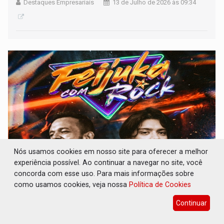
Destaques Empresariais
13 de Julho de 2026 às 09:34
Nós usamos cookies em nosso site para oferecer a melhor
experiência possível. Ao continuar a navegar no site, você
GREGO ORIGINAL: Happy Friday e Feijuka
concorda com esse uso. Para mais informações sobre
com Rock agitam o fim de semana
como usamos cookies, veja nossa
Política de Cookies
Destaques Empresariais
08 de Julho de 2026 às 17:53
Continuar