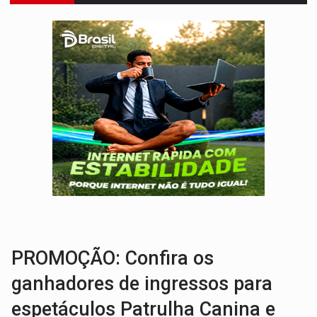
BARREIRA NATURAL:
Desmate da Amazônia corta chuvas no Sul e ameaça produção
:
Anvisa libera venda de medicamentos pela Shopee, mas mantém 
MAIS RIGOR:
Nova lei endurece punição por abuso sexual contra crian
POLUIÇÃO E RISCOS:
Retirada de fiação irregular avança no país e em PVH p
VÍDEO:
Armado com machado, homem ameaça matar sobrinha grávida e com
TRIBUNAL DO CRIME:
Homem é espancado por facção criminosa 
VÍDEO:
Perseguição é registrada no shopping após colombiana furtar ce
CAPOTAMENTO:
Motorista causa grave acidente com HR-V e f
VÍDEO:
Falso vendedor de salgados é preso por tráfico de drogas n
PROMOÇÃO: Confira os
ganhadores de ingressos para
espetáculos Patrulha Canina e