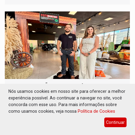
PROGRAMAÇÃO: MIT AGRO leva a
Mitsubishi ao encontro dos produtores de RO
Nós usamos cookies em nosso site para oferecer a melhor
experiência possível. Ao continuar a navegar no site, você
Destaques Empresariais
13 de Julho de 2026 às 11:43
concorda com esse uso. Para mais informações sobre
como usamos cookies, veja nossa
Política de Cookies
Continuar