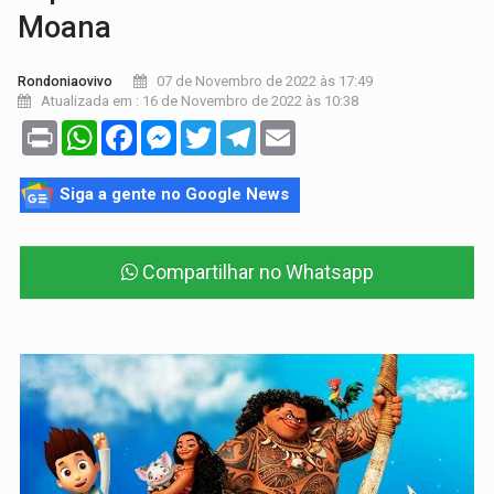
Moana
07 de Novembro de 2022 às 17:49
Rondoniaovivo
Atualizada em : 16 de Novembro de 2022 às 10:38
Print
WhatsApp
Facebook
Messenger
Twitter
Telegram
Email
Siga a gente no Google News
Compartilhar no Whatsapp