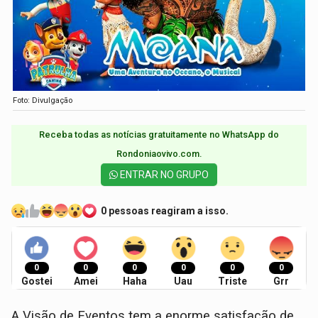
Foto: Divulgação
Receba todas as notícias gratuitamente no WhatsApp do
Rondoniaovivo.com.​
ENTRAR NO GRUPO
0 pessoas reagiram a isso.
0
0
0
0
0
0
Gostei
Amei
Haha
Uau
Triste
Grr
A Visão de Eventos tem a enorme satisfação de