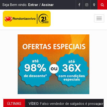
Seja Bem vindo.
Entrar
/
Assinar
ÚLTIMAS
BATATA-DOCE E FRANGO:
Faça esse escondidinho e me convide