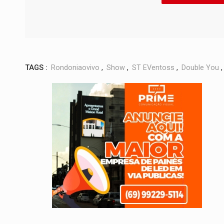
TAGS :
Rondoniaovivo
,
Show
,
ST EVentoss
,
Double You