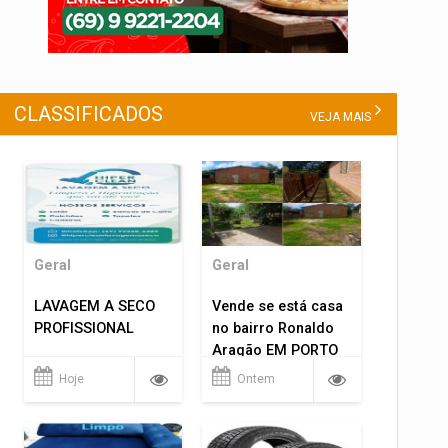
CLASSIFICADOS
VEJA MAIS
Geral
Geral
LAVAGEM A SECO
Vende se está casa
PROFISSIONAL
no bairro Ronaldo
Aragão EM PORTO
VELHO RO.
Hoje
Ontem