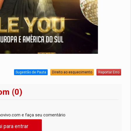
Sugestão de Pauta
Direito ao esquecimento
Reportar Erro
om (0)
ovivo.com e faça seu comentário
i para entrar