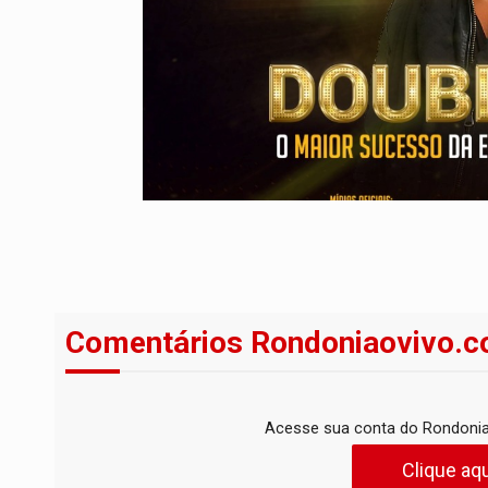
Comentários Rondoniaovivo.c
Acesse sua conta do Rondonia
Clique aqu