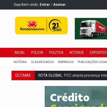
Seja Bem vindo.
Entrar
/
Assinar
INICIAL
POLÍCIA
POLÍTICA
INTERIOR
ESPORTES
NOTÍCIAS
CLASSIFICADOS
EMPREGOS
PUBLICAÇÕES LEGA
ÚLTIMAS
ROTA GLOBAL:
PCC amplia presença inter
CONEXÃO RONDONIAOVIVO:
Museólogo 
EXTENSÃO DE DANOS:
Ferroviários ped
VARIANDO O CARDÁPIO:
Veja essa recei