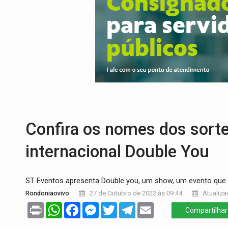
PREJUÍZO AOS ESTUDANTES:
Greve dos
POSSESSÃO DE DEBORAH LOGAN:
Terro
TRANSPARÊNCIA:
TCE reúne candidatos 
ELAS DECIDEM:
Mulheres são maioria e
NO CARRO:
Homem é preso com pistola 9
EXPANSÃO:
Grupo Nova Era amplia pres
Confira os nomes dos sort
internacional Double You
ST Eventos apresenta Double you, um show, um evento que
Rondoniaovivo
27 de Outubro de 2022 às 09:44
Atualiza
Print
WhatsApp
Facebook
Messenger
Twitter
Telegram
Email
Compartilhar