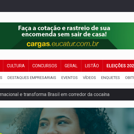
CULTURA
CONCURSOS
GERAL
LISTÃO
ELEIÇÕES 20
IS
DESTAQUES EMPRESARIAIS
EVENTOS
VÍDEOS
ENQUETES
OBIT
nacional e transforma Brasil em corredor da cocaína
Antônio Ocampo conduz a história de uma ferrovia desgoverna
em ao Iphan recuperação de área atingida por erosão na EFMM
ta de carne assada para o almoço e o jantar