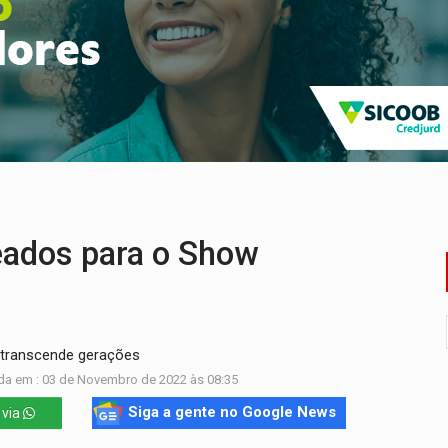
 professores em PVH é considerada ilegal pela Justiça
r mistura mistério e filmagens quase reais – Por Marcos Souza
ao Governo e apresenta diagnóstico sobre RO
 representam 52% do eleitorado de Rondônia em 2026
mm durante abordagem da Força Tática na zona Sul
ença em PVH e transforma Aramix em Super Nova Era
eados para o Show
 transcende gerações
da em : 03 de Novembro de 2022 às 08:35
Siga a gente no Google News
 via