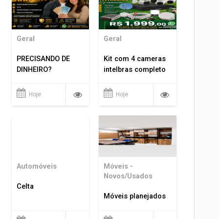
Geral
Geral
PRECISANDO DE
Kit com 4 cameras
DINHEIRO?
intelbras completo
Hoje
Hoje
Automóveis
Móveis -
Novos/Usados
Celta
Móveis planejados