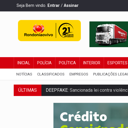
Seja Bem vindo.
Entrar
/
Assinar
INICIAL
POLÍCIA
POLÍTICA
INTERIOR
ESPORTES
NOTÍCIAS
CLASSIFICADOS
EMPREGOS
PUBLICAÇÕES LEGA
DEEPFAKE:
Sancionada lei contra violência
ÚLTIMAS
COLEGIADO:
Brasil e Rússia discutem ene
URGENTE:
Colisão entre caminhão e carr
ENCONTRO:
Amazônia Negra ganha projeç