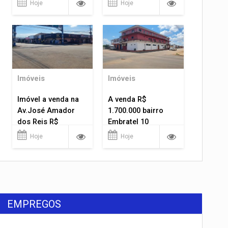
Hoje
Hoje
Imóveis
Imóveis
Imóvel a venda na
A venda R$
Av.José Amador
1.700.000 bairro
dos Reis R$
Embratel 10
1.400.000
apartamentos!
Hoje
Hoje
EMPREGOS