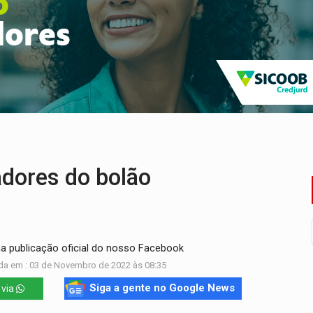
huvas isoladas nesta sexta-feira (7)
delibera greve da educação municipal em Porto Velho
e oficina de Comunicação com oportunidade de integrar equipe
romove reflexão sobre trajetória da Lei Maria da Penha
 fim do ano para regularização de débitos
umprimento da legislação sobre transporte de cargas por em
dores do bolão
na publicação oficial do nosso Facebook
da em : 03 de Novembro de 2022 às 08:35
Siga a gente no Google News
 via