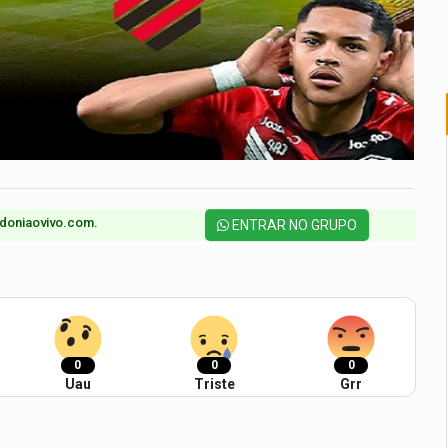
doniaovivo.com.​
ENTRAR NO GRUPO
0
0
0
Uau
Triste
Grr