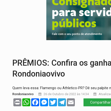
PREVISÃO:
Porto Velho tem chances de c
SINDICATOS UNIDOS:
Assembleia Geral 
PROCESSO SELETIVO:
Rondoniaovivo abr
AGOSTO LILÁS:
MPRO lança de portal e p
REGULARIZAÇÃO:
Refis 2026 segue até o
TRANSPORTE DE ARROZ:
MPF assegura c
PRÊMIOS: Confira os ganha
Rondoniaovivo
Quem leva essa: Flamengo ou Athletico-PR? Dê seu palpite 
Rondoniaovivo
26 de Outubro de 2022 às 14:34
Atualiza
Print
WhatsApp
Facebook
Messenger
Twitter
Telegram
Email
Compartilhar