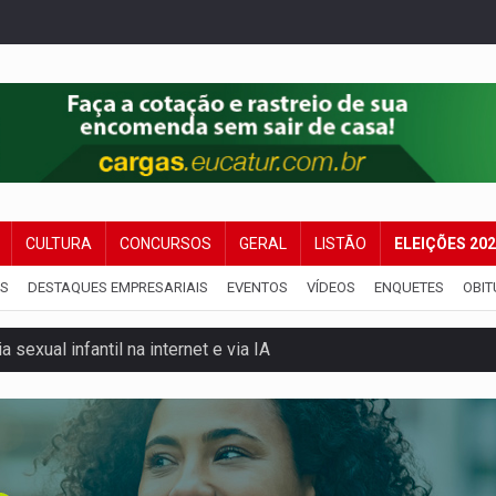
CULTURA
CONCURSOS
GERAL
LISTÃO
ELEIÇÕES 20
IS
DESTAQUES EMPRESARIAIS
EVENTOS
VÍDEOS
ENQUETES
OBIT
 sexual infantil na internet e via IA
rgia nuclear, defesa e ciência em Brasília
o deixa quatro mortos e um em estado grave na BR
ão nacional com participação de Marcela Bonfim