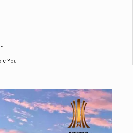
ou
ble You