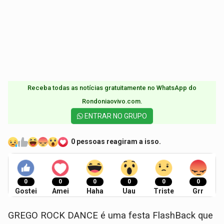
Receba todas as notícias gratuitamente no WhatsApp do
Rondoniaovivo.com.​
ENTRAR NO GRUPO
0 pessoas reagiram a isso.
0
0
0
0
0
0
Gostei
Amei
Haha
Uau
Triste
Grr
GREGO ROCK DANCE é uma festa FlashBack que