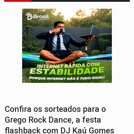
TRANSPORTE DE ARROZ:
MPF assegura cumprimento da legislação sobre transporte d
DEEPFAKE:
Sancionada lei contra violência sexual infantil na inte
COLEGIADO:
Brasil e Rússia discutem energia nuclear, defesa e ciênc
URGENTE:
Colisão entre caminhão e carro deixa quatro mortos e um em est
ENCONTRO:
Amazônia Negra ganha projeção nacional com participação de M
PREVISÃO:
Porto Velho tem chances de chuvas isoladas nesta se
SINDICATOS UNIDOS:
Assembleia Geral delibera greve da educação municip
FAMÍLIA MORREU:
Identificadas as cinco vítimas de acidente na BR-364, entr
BRASIL CONTRA O CRIME:
Acusado de guardar armas de facção é preso com rev
Confira os sorteados para o
Grego Rock Dance, a festa
flashback com DJ Kaú Gomes