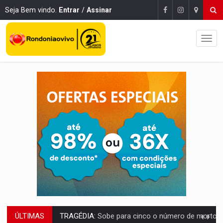
Seja Bem vindo.
Entrar
/
Assinar
ÚLTIMAS
TRAGÉDIA:
Sobe para cinco o número de mortos em colisão entre carreta e Fia