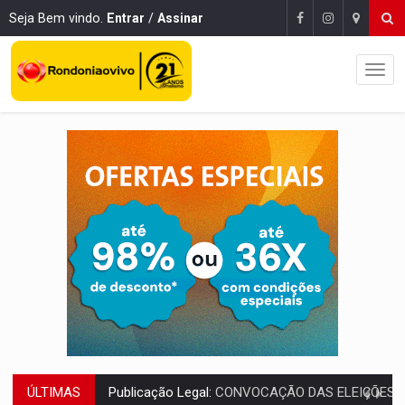
Seja Bem vindo.
Entrar
/
Assinar
ÚLTIMAS
RO EMPREENDEDORA:
2ª edição da feira começa nesta quinta-feira (6) no 