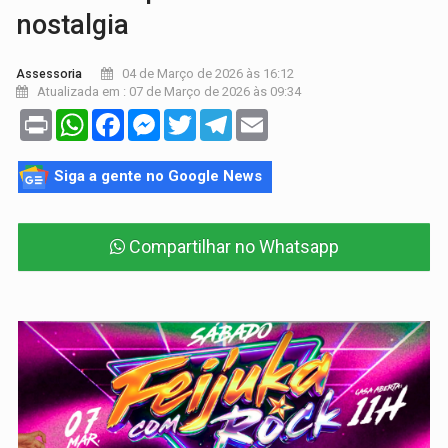
nostalgia
04 de Março de 2026 às 16:12
Assessoria
Atualizada em : 07 de Março de 2026 às 09:34
Print
WhatsApp
Facebook
Messenger
Twitter
Telegram
Email
Siga a gente no Google News
Compartilhar no Whatsapp