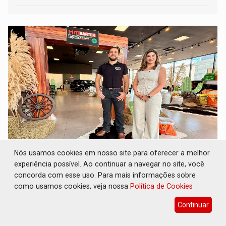
PROGRAMAÇÃO: MIT AGRO leva a
Nós usamos cookies em nosso site para oferecer a melhor
Mitsubishi ao encontro dos produtores de RO
experiência possível. Ao continuar a navegar no site, você
concorda com esse uso. Para mais informações sobre
Destaques Empresariais
13 de Julho de 2026 às 11:43
como usamos cookies, veja nossa
Política de Cookies
Continuar