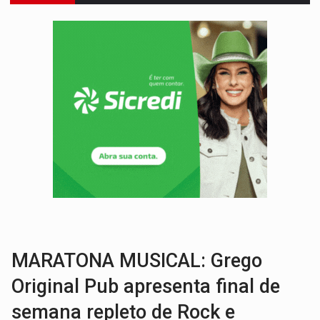
FORTALECIMENTO:
Contratação de novos servidores reforça equipes do Cad Úni
VÍDEO:
Condutor de carro avança cruzamento e deixa motociclista
'OS OLHOS DO BRASIL':
Emanuel Neri transforma indignação e esperança em roc
SOB INVESTIGAÇÃO:
Dentista de PVH é denunciado por transmitir HIV a
ESQUEMA DE FRAUDES:
Polícia Civil deflagra a terceira fase da Oper
ASSESSOR FLAGRADO:
Empresa e ONG que recebeu R$ 12 mi em emendas estão
INFLUENCIARIA ELEIÇÕES:
Justiça Eleitoral manda tirar vídeo com suposta d
VULGO 'UNIÃO':
Chefe de facção criminosa é preso durante oper
Publicação Legal:
CONVOCAÇÃO DAS ELEIÇÕES: S
MARATONA MUSICAL: Grego
Original Pub apresenta final de
semana repleto de Rock e