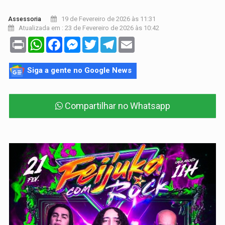
19 de Fevereiro de 2026 às 11:31
Assessoria
Atualizada em : 23 de Fevereiro de 2026 às 10:42
Print
WhatsApp
Facebook
Messenger
Twitter
Telegram
Email
Siga a gente no Google News
Compartilhar no Whatsapp