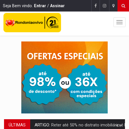
Seja Bem vindo.
Entrar
/
Assinar
ÚLTIMAS
DO HOSPITAL AO CAMPO:
Veja as mais de 200 ações de Marcos Rogé