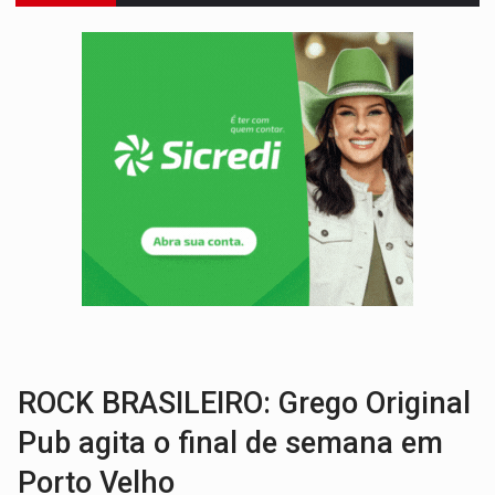
EXPANSÃO:
Grupo Nova Era amplia presença em PVH e transforma Aramix em
ROTA GLOBAL:
PCC amplia presença internacional e transforma Brasil em cor
CONEXÃO RONDONIAOVIVO:
Museólogo Antônio Ocampo conduz a história de uma
EXTENSÃO DE DANOS:
Ferroviários pedem ao Iphan recuperação de área atingid
VARIANDO O CARDÁPIO:
Veja essa receita de carne assada para o a
PREJUÍZO AOS ESTUDANTES:
Greve dos professores em PVH é considerada 
POSSESSÃO DE DEBORAH LOGAN:
Terror mistura mistério e filmagens quase
SOB SUSPEITA:
Entrega de 286 máquinas em Rondônia coincide com investig
ARTIGO:
Reter até 50% no distrato imobiliário é legal, mas não pode 
ROCK BRASILEIRO: Grego Original
Pub agita o final de semana em
Porto Velho