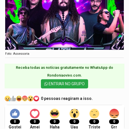
Foto: Assessoria
Receba todas as notícias gratuitamente no WhatsApp do
Rondoniaovivo.com.​
ENTRAR NO GRUPO
0 pessoas reagiram a isso.
0
0
0
0
0
0
Gostei
Amei
Haha
Uau
Triste
Grr