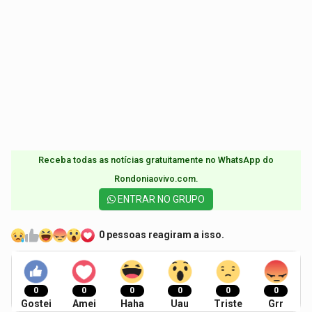
Receba todas as notícias gratuitamente no WhatsApp do
Rondoniaovivo.com.​
ENTRAR NO GRUPO
0 pessoas reagiram a isso.
0
0
0
0
0
0
Gostei
Amei
Haha
Uau
Triste
Grr