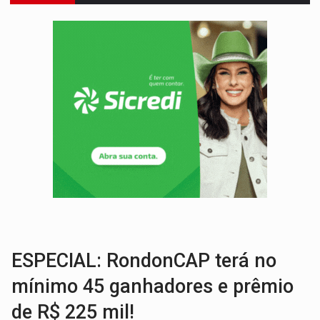
PERIGO:
Moradores denunciam escuridão e insegurança na Estrada d
COLIGAÇÃO:
Reabertura de ação no TSE pode resultar em cassação de prefeita 
INCLUSÃO:
APAE Porto Velho abre inscrições para 
CLUBE DOS R$ 00,00:
21 candidatos declaram patrimônio zero em Rondônia na
INTERIOR:
Ouro Preto do Oeste realiza Cavalgada da Expo Show Norte
DESENVOLVIMENTO:
Ideb avança nos anos iniciais do ensino fundamen
VULGO 'UNIÃO':
Chefe de facção criminosa é preso durante oper
URGENTE:
Acidente envolve cinco veículos em obra de recapeamen
EDUCAÇÃO:
Corumbiara lidera Ideb 2025 entre redes municipai
ESPECIAL: RondonCAP terá no
mínimo 45 ganhadores e prêmio
de R$ 225 mil!