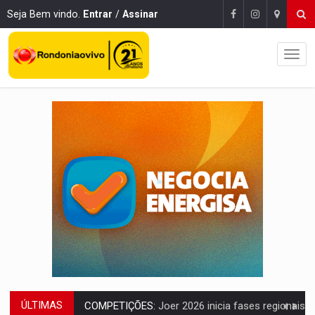
Seja Bem vindo.
Entrar
/
Assinar
ÚLTIMAS
COMPETIÇÕES:
Joer 2026 inicia fases regionais e reúne mais de 7,3 mil