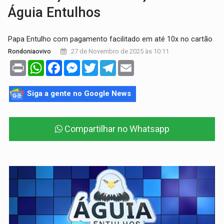
Águia Entulhos
Papa Entulho com pagamento facilitado em até 10x no cartão
27 de Novembro de 2025 às 10:11
Rondoniaovivo
Print
WhatsApp
Facebook
Messenger
Twitter
Telegram
Email
Siga a gente no Google News
Compartilhar no Whatsapp