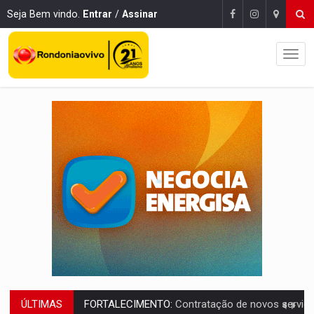
Seja Bem vindo.
Entrar
/
Assinar
ÚLTIMAS
URGENTE:
Condutor de carro avança cruzamento e deixa motociclista