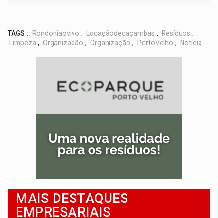
TAGS :
Rondoniaovivo
,
Locaçãodecaçambas
,
Resíduos
,
Limpeza
,
Organização
,
Organização
,
PortoVelho
,
Notícia
MAIS DESTAQUES
EMPRESARIAIS