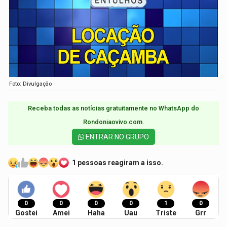
Foto: Divulgação
Receba todas as notícias gratuitamente no WhatsApp do
Rondoniaovivo.com.​
ENTRAR NO GRUPO
1 pessoas reagiram a isso.
0
0
0
0
1
0
Gostei
Amei
Haha
Uau
Triste
Grr