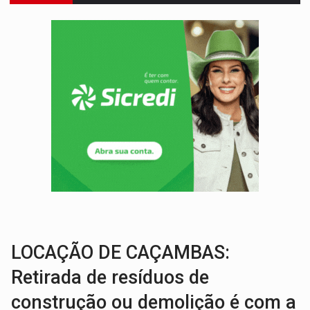
'OS OLHOS DO BRASIL':
Emanuel Neri transforma indignação e esperança em roc
SOB INVESTIGAÇÃO:
Dentista de PVH é denunciado por transmitir HIV a
ESQUEMA DE FRAUDES:
Polícia Civil deflagra a terceira fase da Oper
ASSESSOR FLAGRADO:
Empresa e ONG que recebeu R$ 12 mi em emendas estão
INFLUENCIARIA ELEIÇÕES:
Justiça Eleitoral manda tirar vídeo com suposta d
CONEXÃO RONDONIAOVIVO:
Marcio Barreto, pres. da ABAV-RO, alerta sobre golpes 
DA RECICLAGEM AO SUCESSO:
A trajetória de superação de Car
RO EMPREENDEDORA:
2ª edição da feira começa nesta quinta-feira (6) no 
FORTALECIMENTO:
Contratação de novos servidores reforça equipes do Cad Úni
LOCAÇÃO DE CAÇAMBAS:
Retirada de resíduos de
construção ou demolição é com a