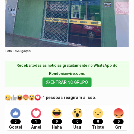
Foto: Divulgação
Receba todas as notícias gratuitamente no WhatsApp do
Rondoniaovivo.com.​
ENTRAR NO GRUPO
1 pessoas reagiram a isso.
0
1
0
0
0
0
Gostei
Amei
Haha
Uau
Triste
Grr