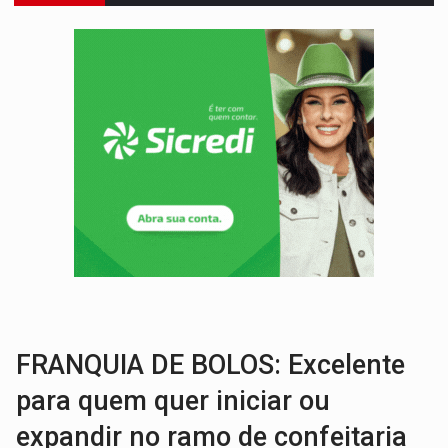
DEFESA:
Exército testa inovações no combate a drones durante exerc
TEMAS SOCIOAMBIENTAIS:
Em Itapuã do Oeste, CINEMAZÔNIA leva cinema amazônico 
PREVISÃO:
Interior de Rondônia terá sábado (8) de calor intenso
INFRAESTRUTURA:
Após quase 30 anos de espera, asfalto chega ao bairr
A ILHA:
Coreografia de Rondônia estreia na programação do Festival de Dan
ELEIÇÕES 2026:
Sgt. Mouza esclarece 'erro de digitação' em declaração de patrim
JUDICIÁRIO:
Sinjur parabeniza servidores pelo adicional de incentivo com ef
LAZER:
Seis lugares gratuitos para aproveitar o fim de semana e
VÍDEO:
FTICCO e Força Tática prendem membro do CV com arma e drogas em
FRANQUIA DE BOLOS: Excelente
para quem quer iniciar ou
expandir no ramo de confeitaria