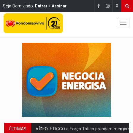
Seja Bem vindo.
Entrar
/
Assinar
ÚLTIMAS
INCLUSÃO:
Prefeitura fortalece parceria com a APAE para ampliar ações v