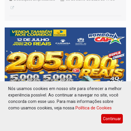
Nós usamos cookies em nosso site para oferecer a melhor
experiência possível. Ao continuar a navegar no site, você
RONDONCAP ESPECIAL DE FÉRIAS: São 2
concorda com esse uso. Para mais informações sobre
sorteios, 45 prêmios com uma bolada de 205
como usamos cookies, veja nossa
Política de Cookies
mil no 5º prêmio
Continuar
Destaques Empresariais
06 de Julho de 2026 às 09:23