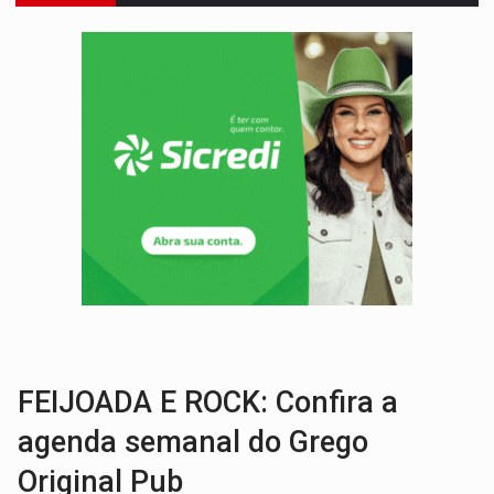
:
Anvisa libera venda de medicamentos pela Shopee, mas mantém 
MAIS RIGOR:
Nova lei endurece punição por abuso sexual contra crian
POLUIÇÃO E RISCOS:
Retirada de fiação irregular avança no país e em PVH p
VÍDEO:
Armado com machado, homem ameaça matar sobrinha grávida e com
TRIBUNAL DO CRIME:
Homem é espancado por facção criminosa 
VÍDEO:
Perseguição é registrada no shopping após colombiana furtar ce
LUDOPATIA:
Apostas online começam a afetar produtividade e rotina
VÍDEO:
Falso vendedor de salgados é preso por tráfico de drogas n
BATATA-DOCE E FRANGO:
Faça esse escondidinho e me convide
FEIJOADA E ROCK: Confira a
agenda semanal do Grego
Original Pub