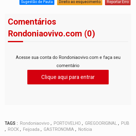
Sugestão de Pauta
Direito ao esquecimento
Reportar Erro
Comentários
Rondoniaovivo.com (0)
Acesse sua conta do Rondoniaovivo.com e faça seu
comentário
Clique aqui para entrar
TAGS :
Rondoniaovivo
,
PORTOVELHO
,
GREGOORIGINAL
,
PUB
,
ROCK
,
Feijoada
,
GASTRONOMIA
,
Notícia