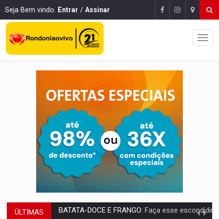
Seja Bem vindo.
Entrar
/
Assinar
ÚLTIMAS
BARREIRA NATURAL:
Desmate da Amazônia corta chuvas no Sul e ameaça produção