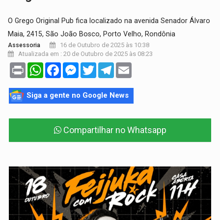
O Grego Original Pub fica localizado na avenida Senador Álvaro
Maia, 2415, São João Bosco, Porto Velho, Rondônia
16 de Outubro de 2025 às 10:38
Assessoria
Atualizada em : 20 de Outubro de 2025 às 08:23
Print
WhatsApp
Facebook
Messenger
Twitter
Telegram
Email
Siga a gente no Google News
Compartilhar no Whatsapp