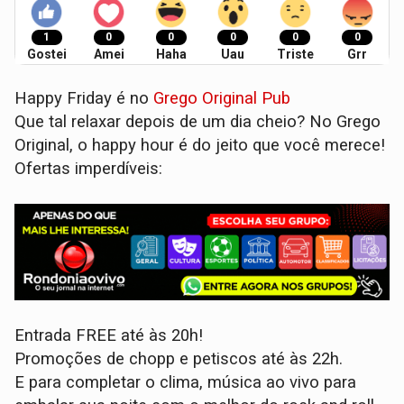
1
0
0
0
0
0
Gostei
Amei
Haha
Uau
Triste
Grr
Happy Friday é no
Grego Original Pub
Que tal relaxar depois de um dia cheio? No Grego
Original, o happy hour é do jeito que você merece!
Ofertas imperdíveis:
Entrada FREE até às 20h!
Promoções de chopp e petiscos até às 22h.
E para completar o clima, música ao vivo para