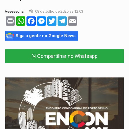
08 de Julho de 2025 às 12:03
Assessoria
Print
WhatsApp
Facebook
Messenger
Twitter
Telegram
Email
Siga a gente no Google News
Compartilhar no Whatsapp