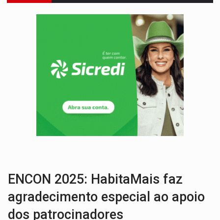
OVNIS NA LUA:
Cientistas alertam para possível base secreta no satélite n
ACABOU COM PEUGEOT:
Incêndio destrói carro que era rebocado para oficina no
VÍDEO:
Ladrão é filmado furtando moto na frente do bar 
BOLSAS DE PESQUISA:
Iniciativa Amazônia+10 lança chamada para fortalecer cadeia
MATERIAL:
Brasil tem grandes reservas de urânio, mas produz pouco e impo
VÍDEO:
Serpente capturada na fábrica da Coca-Cola é devolvid
HOMENAGEM:
Cientistas cassados pelo AI-5 se tornam pesquisadores emér
VÍDEO:
Perseguição é registrada no shopping após colombiana furtar ce
LUDOPATIA:
Apostas online começam a afetar produtividade e rotina
ENCON 2025: HabitaMais faz
agradecimento especial ao apoio
dos patrocinadores