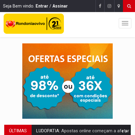
Seja Bem vindo.
Entrar
/
Assinar
ÚLTIMAS
REFLORESTAMENTO:
Plantar árvores não será mais suficiente para comprov