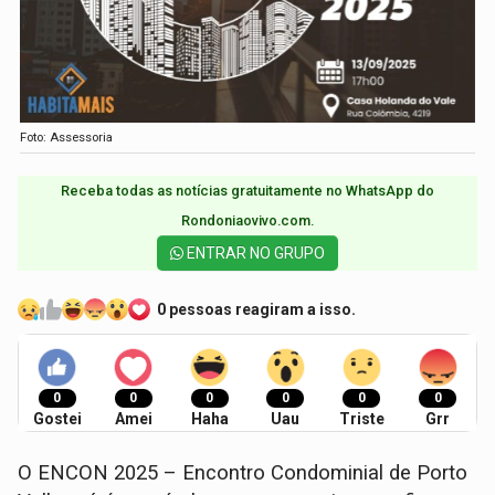
Foto: Assessoria
Receba todas as notícias gratuitamente no WhatsApp do
Rondoniaovivo.com.​
ENTRAR NO GRUPO
0 pessoas reagiram a isso.
0
0
0
0
0
0
Gostei
Amei
Haha
Uau
Triste
Grr
O ENCON 2025 – Encontro Condominial de Porto