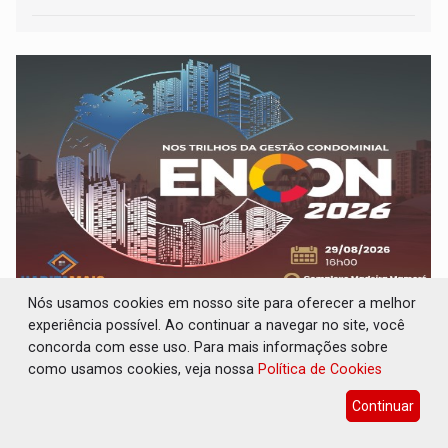
EVENTO: ENCON 2026 reunirá síndicos,
Nós usamos cookies em nosso site para oferecer a melhor
especialistas e empresas do setor
experiência possível. Ao continuar a navegar no site, você
condominial
concorda com esse uso. Para mais informações sobre
como usamos cookies, veja nossa
Política de Cookies
Destaques Empresariais
06 de Julho de 2026 às 17:35
Continuar