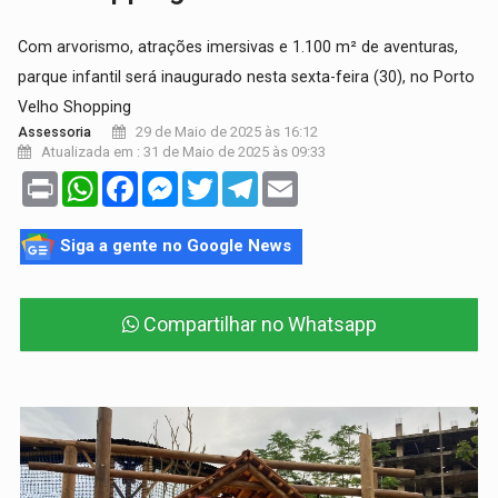
Com arvorismo, atrações imersivas e 1.100 m² de aventuras,
parque infantil será inaugurado nesta sexta-feira (30), no Porto
Velho Shopping
29 de Maio de 2025 às 16:12
Assessoria
Atualizada em : 31 de Maio de 2025 às 09:33
Print
WhatsApp
Facebook
Messenger
Twitter
Telegram
Email
Siga a gente no Google News
Compartilhar no Whatsapp