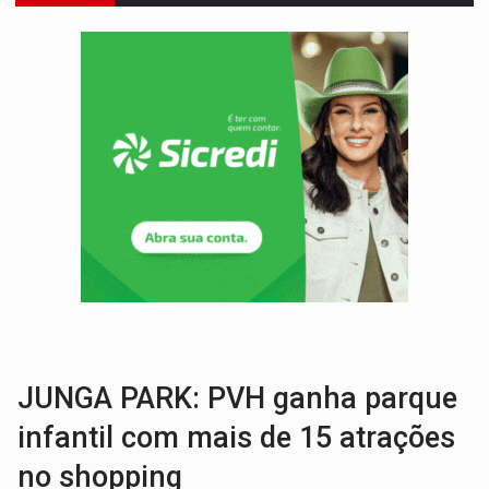
VÍDEO:
Pitbulls fogem de residência e atacam casal de idosos 
AÇÃO CONJUNTA:
Forças policiais apreendem cerca de 1kg de our
PF ESTÁ APURANDO:
Flávio Bolsonaro escolhe Alfredo Gaspar como vice, alvo de d
NO CENTRO:
Colisão entre ônibus e carro provoca lentidão
ELEIÇÕES 2026:
Candidato a deputado estadual declara carros por R$ 25 e casas
VÍDEO:
Motocicletas batem de frente e duas pessoas ficam ferid
ENTRADA GRATUITA:
Espetáculo As Marias Somos Nós será apresen
VÍDEO:
Três são presos após furto de motocicleta em frente
JUNGA PARK: PVH ganha parque
infantil com mais de 15 atrações
no shopping