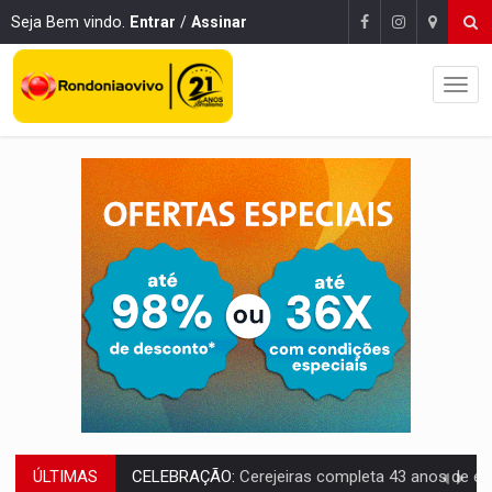
Seja Bem vindo.
Entrar
/
Assinar
CELEBRAÇÃO:
Cerejeiras completa 43 anos de emancipação com progra
ÚLTIMAS
SAÚDE:
Anvisa desmente boato sobre presença de plástico ou petr