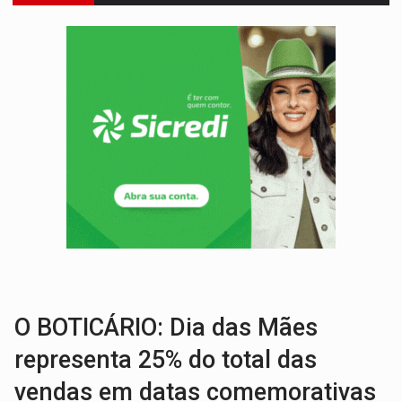
'XANDY DO MOTOCROSS':
Pai morre em acidente na BR-364 duas semanas após condena
PESO DO VOTO:
Cinco maiores colégios eleitorais concentram 53,7% dos v
COLUNA SEMANAL:
Largada foi dada e candidatos ao Governo de RO partem 
SOB SUSPEITA:
Entrega de 286 máquinas em Rondônia coincide com investig
ARTIGO:
Reter até 50% no distrato imobiliário é legal, mas não pode 
DO HOSPITAL AO CAMPO:
Veja as mais de 200 ações de Marcos Rogé
EXPANSÃO:
Grupo Nova Era amplia presença em PVH e transforma Aramix em
VÍDEO:
Líder religioso é preso por abusar de fiéis sob pretexto de 'pro
LEVANTAMENTO:
Brasil tem uma história marcada por guerras, revoltas e con
O BOTICÁRIO: Dia das Mães
representa 25% do total das
vendas em datas comemorativas