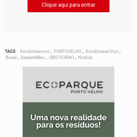
Clique aqui para entrar
TAGS :
Rondoniaovivo
,
PORTOVELHO
,
RondôniaaoVivo
,
Brasil
,
DiadasMães
,
OBOTICÁRIO
,
Notícia