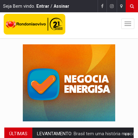
Seja Bem vindo.
Entrar
/
Assinar
ÚLTIMAS
LAMENTÁVEL:
Mulher é encontrada morta dentro de residência e