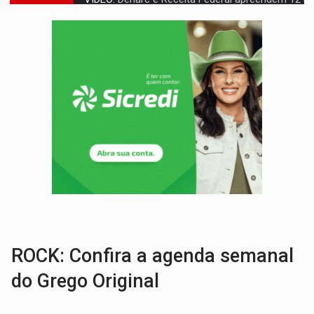
OPERAÇÃO DA PC:
Membros do CV são presos com armas e drogas após c
ENTRADA GRATUITA:
Espetáculo As Marias Somos Nós será apresen
VÍDEO:
Três são presos após furto de motocicleta em frente
CELEBRAÇÃO:
Cerejeiras completa 43 anos de emancipação com progra
SAÚDE:
Anvisa desmente boato sobre presença de plástico ou petr
VÍDEO:
Pitbulls fogem de residência e atacam casal de idosos 
AÇÃO CONJUNTA:
Forças policiais apreendem cerca de 1kg de our
URGENTE:
Homem é baleado após apontar arma para eq
GRAVE:
Homem é esfaqueado no peito durante briga ent
ROCK: Confira a agenda semanal
do Grego Original