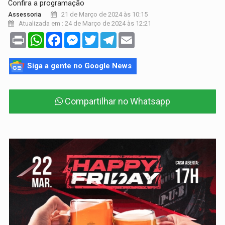
Confira a programação
21 de Março de 2024 às 10:15
Assessoria
Atualizada em : 24 de Março de 2024 às 12:21
Print
WhatsApp
Facebook
Messenger
Twitter
Telegram
Email
Siga a gente no Google News
Compartilhar no Whatsapp