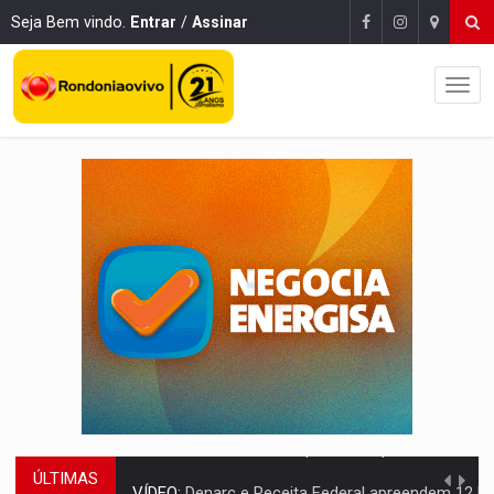
Seja Bem vindo.
Entrar
/
Assinar
ÚLTIMAS
VÍDEO:
Denarc e Receita Federal apreendem 12 kg de skunk e arma que iam