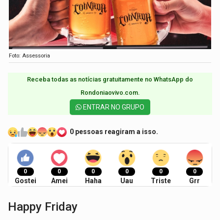
Foto: Assessoria
Receba todas as notícias gratuitamente no WhatsApp do
Rondoniaovivo.com.​
ENTRAR NO GRUPO
0 pessoas reagiram a isso.
0
0
0
0
0
0
Gostei
Amei
Haha
Uau
Triste
Grr
Happy Friday