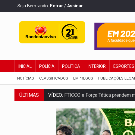
Seja Bem vindo.
Entrar
/
Assinar
INICIAL
POLÍCIA
POLÍTICA
INTERIOR
ESPORTES
NOTÍCIAS
CLASSIFICADOS
EMPREGOS
PUBLICAÇÕES LEGA
ÚLTIMAS
VÍDEO:
FTICCO e Força Tática prendem 
INCLUSÃO:
Prefeitura fortalece parceri
DEFESA:
Exército testa inovações no com
TEMAS SOCIOAMBIENTAIS:
Em Itapuã d