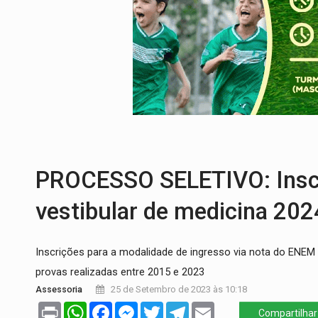
PREVISÃO:
Interior de Rondônia terá sáb
INFRAESTRUTURA:
Após quase 30 anos d
A ILHA:
Coreografia de Rondônia estreia 
ELEIÇÕES 2026:
Sgt. Mouza esclarece 'e
JUDICIÁRIO:
Sinjur parabeniza servidores
LAZER:
Seis lugares gratuitos para apro
PROCESSO SELETIVO: Inscr
vestibular de medicina 202
Inscrições para a modalidade de ingresso via nota do ENEM
provas realizadas entre 2015 e 2023
Assessoria
25 de Setembro de 2023 às 10:18
Print
WhatsApp
Facebook
Messenger
Twitter
Telegram
Email
Compartilhar