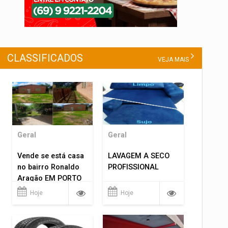
CLASSIFICADOS
VEJA MAIS
Geral
Geral
Vende se está casa
LAVAGEM A SECO
no bairro Ronaldo
PROFISSIONAL
Aragão EM PORTO
VELHO RO.
Hoje
Hoje