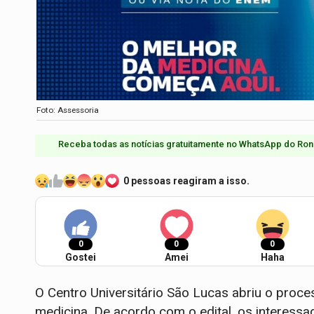
Foto: Assessoria
Receba todas as notícias gratuitamente no WhatsApp do Ron
0 pessoas reagiram a isso.
0
0
0
Gostei
Amei
Haha
O Centro Universitário São Lucas abriu o proce
medicina. De acordo com o edital, os interess