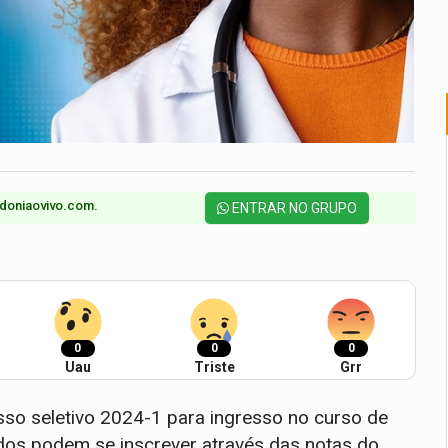
doniaovivo.com.​
ENTRAR NO GRUPO
0
0
0
Uau
Triste
Grr
sso seletivo 2024-1 para ingresso no curso de
ados podem se inscrever através das notas do