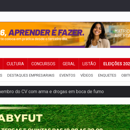
CULTURA
CONCURSOS
GERAL
LISTÃO
ELEIÇÕES 20
IS
DESTAQUES EMPRESARIAIS
EVENTOS
VÍDEOS
ENQUETES
OBIT
membro do CV com arma e drogas em boca de fumo
a com a APAE para ampliar ações voltadas a PCD's
bate a drones durante exercício antiaéreo
o Oeste, CINEMAZÔNIA leva cinema amazônico a estudantes na