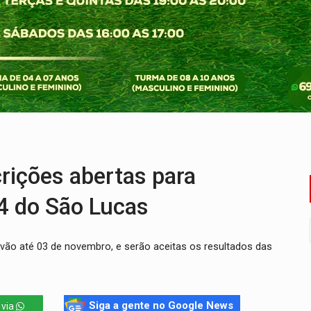
ado (8) de calor intenso e tempo firme
e espera, asfalto chega ao bairro Nova Esperança
na programação do Festival de Dança de Joinville
rro de digitação' em declaração de patrimônio de R$ 29 mi
 pelo adicional de incentivo com efeitos retroativos
veitar o fim de semana em Porto Velho
ições abertas para
4 do São Lucas
 vão até 03 de novembro, e serão aceitas os resultados das
Siga a gente no Google News
 via