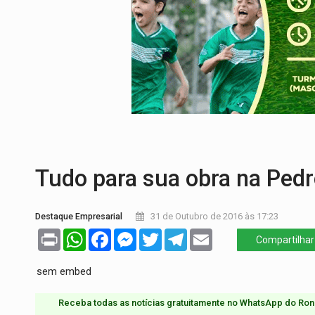
PREJUÍZO AOS ESTUDANTES:
Greve dos
POSSESSÃO DE DEBORAH LOGAN:
Terro
TRANSPARÊNCIA:
TCE reúne candidatos 
ELAS DECIDEM:
Mulheres são maioria e
DO HOSPITAL AO CAMPO:
Veja as mais 
EXPANSÃO:
Grupo Nova Era amplia pres
Tudo para sua obra na Ped
Destaque Empresarial
31 de Outubro de 2016 às 17:23
Print
WhatsApp
Facebook
Messenger
Twitter
Telegram
Email
Compartilhar
sem embed
Receba todas as notícias gratuitamente no WhatsApp do Ron