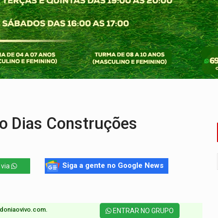
 professores em PVH é considerada ilegal pela Justiça
r mistura mistério e filmagens quase reais – Por Marcos Souza
ao Governo e apresenta diagnóstico sobre RO
 representam 52% do eleitorado de Rondônia em 2026
de 200 ações de Marcos Rogério para Rondônia
ença em PVH e transforma Aramix em Super Nova Era
ro Dias Construções
Siga a gente no Google News
 via
doniaovivo.com.​
ENTRAR NO GRUPO