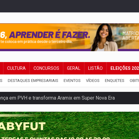
CULTURA
CONCURSOS
GERAL
LISTÃO
ELEIÇÕES 20
IS
DESTAQUES EMPRESARIAIS
EVENTOS
VÍDEOS
ENQUETES
OBIT
nacional e transforma Brasil em corredor da cocaína
Antônio Ocampo conduz a história de uma ferrovia desgoverna
em ao Iphan recuperação de área atingida por erosão na EFMM
ta de carne assada para o almoço e o jantar