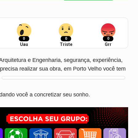
0
0
0
Uau
Triste
Grr
rquitetura e Engenharia, segurança, experiência,
recisa realizar sua obra, em Porto Velho você tem
udando você a concretizar seu sonho.