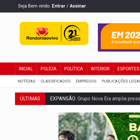
Seja Bem vindo.
Entrar
/
Assinar
INICIAL
POLÍCIA
POLÍTICA
INTERIOR
ESPORTES
NOTÍCIAS
CLASSIFICADOS
EMPREGOS
PUBLICAÇÕES LEGA
ÚLTIMAS
ROTA GLOBAL:
PCC amplia presença inter
CONEXÃO RONDONIAOVIVO:
Museólogo 
EXTENSÃO DE DANOS:
Ferroviários ped
VARIANDO O CARDÁPIO:
Veja essa recei