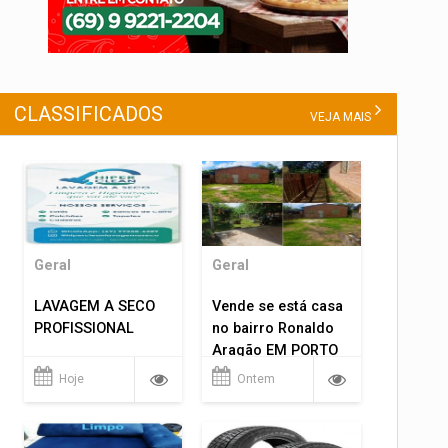
CLASSIFICADOS
VEJA MAIS
Geral
Geral
LAVAGEM A SECO
Vende se está casa
PROFISSIONAL
no bairro Ronaldo
Aragão EM PORTO
VELHO RO.
Hoje
Ontem