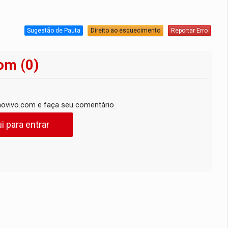
Sugestão de Pauta
Direito ao esquecimento
Reportar Erro
om (0)
ovivo.com e faça seu comentário
i para entrar