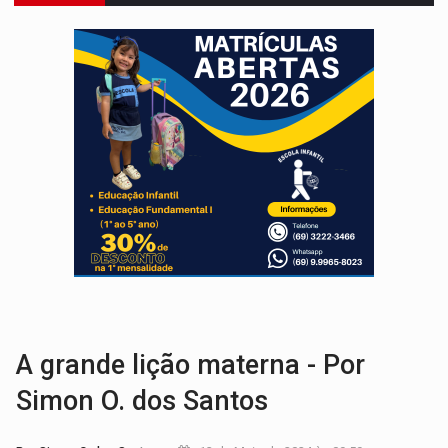
ELEIÇÕES 2026:
Patrimônio de candidata a deputada federal do PL salta R$ 1 m
VÍDEO:
Quadrilha é flagrada com cerca de 200 porções
BAIRRO TEIXEIRÃO:
MPF cobra regularização fundiária da comunid
SUCESSO NA ABERTURA:
2ª Feira Rondônia Empreendedora segue no Espaço Alternativ
REESTRUTURAÇÃO:
Secretário da Seinfra de Porto Velho pede exon
SAÚDE INDÍGENA:
Pirahã terão consultas e exames especializados durante 
ECONOMIA:
Dia dos pais deve movimentar R$ 8,5 bilhões e RO projet
ELEIÇÕES 2026:
Ulisses Guimarães e as nuvens no céu de Rondônia – Por 
DECISÃO REVISADA:
Nunes Marques reduz pena de Acir Gurgacz e declara pun
A grande lição materna - Por
Simon O. dos Santos