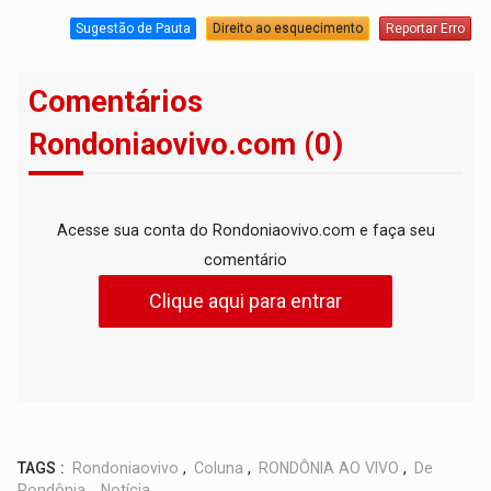
Sugestão de Pauta
Direito ao esquecimento
Reportar Erro
Comentários
Rondoniaovivo.com (0)
Acesse sua conta do Rondoniaovivo.com e faça seu
comentário
Clique aqui para entrar
TAGS :
Rondoniaovivo
,
Coluna
,
RONDÔNIA AO VIVO
,
De
Rondônia
,
Notícia