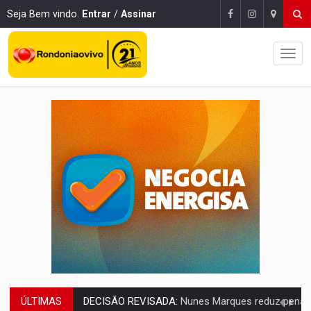
Seja Bem vindo.
Entrar
/
Assinar
ÚLTIMAS
CONEXÃO RONDONIAOVIVO:
Museólogo Antônio Ocampo lança livro sob