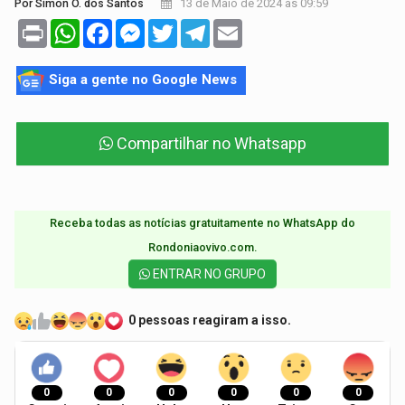
13 de Maio de 2024 às 09:59
Por Simon O. dos Santos
Print
WhatsApp
Facebook
Messenger
Twitter
Telegram
Email
Siga a gente no Google News
Compartilhar no Whatsapp
Receba todas as notícias gratuitamente no WhatsApp do
Rondoniaovivo.com.​
ENTRAR NO GRUPO
0 pessoas reagiram a isso.
0
0
0
0
0
0