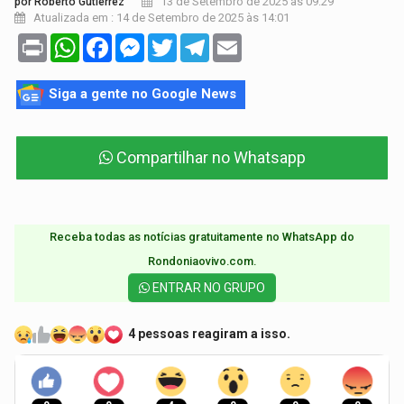
13 de Setembro de 2025 às 09:29
por Roberto Gutierrez
Atualizada em : 14 de Setembro de 2025 às 14:01
Print
WhatsApp
Facebook
Messenger
Twitter
Telegram
Email
Siga a gente no Google News
Compartilhar no Whatsapp
Receba todas as notícias gratuitamente no WhatsApp do
Rondoniaovivo.com.​
ENTRAR NO GRUPO
4 pessoas reagiram a isso.