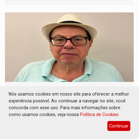
EM DOBRADINHAS: Ex-prefeitos estão
fazendo dobradinhas com suas esposas em
Nós usamos cookies em nosso site para oferecer a melhor
cargos eletivos
experiência possível. Ao continuar a navegar no site, você
concorda com esse uso. Para mais informações sobre
15 de Julho de 2026 às 09:21
como usamos cookies, veja nossa
Política de Cookies
Continuar