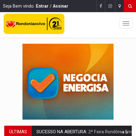
Seja Bem vindo.
Entrar
/
Assinar
ÚLTIMAS
REESTRUTURAÇÃO:
Secretário da Seinfra de Porto Velho pede exon