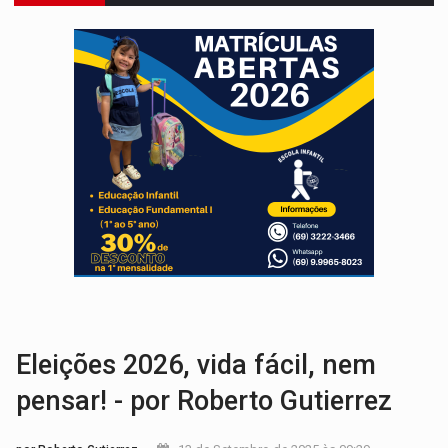
SAÚDE INDÍGENA:
Pirahã terão consultas e exames especializados durante 
ECONOMIA:
Dia dos pais deve movimentar R$ 8,5 bilhões e RO projet
DIA DOS PAIS:
Bailarina da Praça organiza celebração gratuita nes
VÍDEO:
Perseguição a embarcação no rio Madeira termina com explosivo
MEGA SENA:
Prêmio acumula para R$ 165 milhõe
Publicação Legal:
AVISO DE LICITAÇÃO: PREGÃO ELETRÔNICO Nº 90091
PROVA CONTÁBIL:
UNNESA apresenta documentos e questiona apreens
BAIRRO TEIXEIRÃO:
MPF cobra regularização fundiária da comunid
SUCESSO NA ABERTURA:
2ª Feira Rondônia Empreendedora segue no Espaço Alternativ
Eleições 2026, vida fácil, nem
pensar! - por Roberto Gutierrez