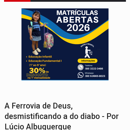
ASSESSOR FLAGRADO:
Empresa e ONG que recebeu R$ 12 mi em emendas estão
INFLUENCIARIA ELEIÇÕES:
Justiça Eleitoral manda tirar vídeo com suposta d
CONEXÃO RONDONIAOVIVO:
Marcio Barreto, pres. da ABAV-RO, alerta sobre golpes 
DA RECICLAGEM AO SUCESSO:
A trajetória de superação de Car
'RIO OMERÊ':
MPF pede condenação do Banco do Brasil por financiar atividade
INFRAESTRUTURA:
Vilhena realiza audiência pública sobre moderniz
SEM SISTEMA:
Falha afeta atendimentos na Policlínica Os
'OS OLHOS DO BRASIL':
Emanuel Neri transforma indignação e esperança em roc
SOB INVESTIGAÇÃO:
Dentista de PVH é denunciado por transmitir HIV a
A Ferrovia de Deus,
desmistificando a do diabo - Por
Lúcio Albuquerque