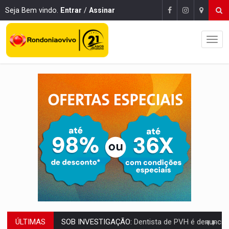
Seja Bem vindo.
Entrar
/
Assinar
ÚLTIMAS
ESQUEMA DE FRAUDES:
Polícia Civil deflagra a terceira fase da Oper