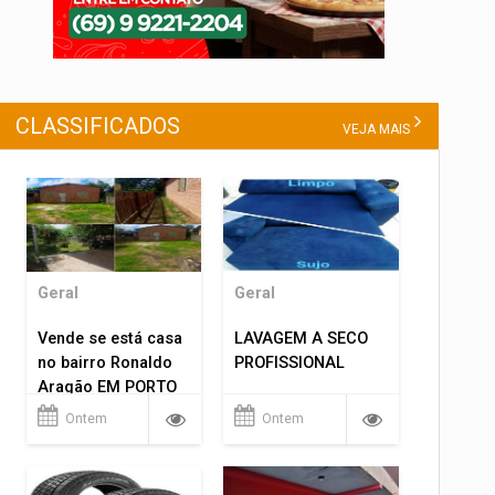
CLASSIFICADOS
VEJA MAIS
Geral
Geral
Vende se está casa
LAVAGEM A SECO
no bairro Ronaldo
PROFISSIONAL
Aragão EM PORTO
VELHO RO.
Ontem
Ontem