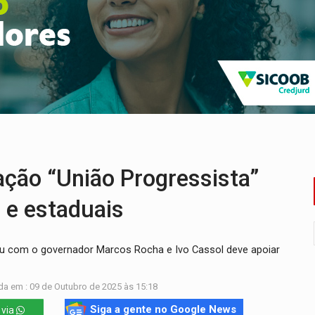
bate a drones durante exercício antiaéreo
o Oeste, CINEMAZÔNIA leva cinema amazônico a estudantes na
ado (8) de calor intenso e tempo firme
e espera, asfalto chega ao bairro Nova Esperança
na programação do Festival de Dança de Joinville
re em acidente na BR-364
ção “União Progressista”
 e estaduais
eu com o governador Marcos Rocha e Ivo Cassol deve apoiar
da em : 09 de Outubro de 2025 às 15:18
Siga a gente no Google News
 via