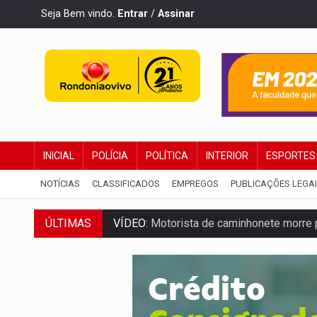
Seja Bem vindo.
Entrar
/
Assinar
INICIAL
POLÍCIA
POLÍTICA
INTERIOR
ESPORTES
NOTÍCIAS
CLASSIFICADOS
EMPREGOS
PUBLICAÇÕES LEGA
ÚLTIMAS
VÍDEO:
Motorista de caminhonete morre p
LAZER:
Seis lugares gratuitos para apro
VÍDEO:
FTICCO e Força Tática prendem 
INCLUSÃO:
Prefeitura fortalece parceri