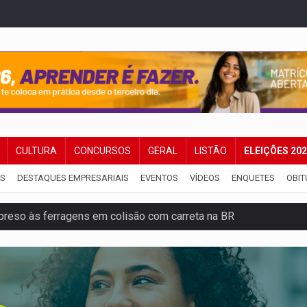
CULTURA
CONCURSOS
GERAL
LISTÃO
ELEIÇÕES 20
IS
DESTAQUES EMPRESARIAIS
EVENTOS
VÍDEOS
ENQUETES
OBIT
reso às ferragens em colisão com carreta na BR
veitar o fim de semana em Porto Velho
membro do CV com arma e drogas em boca de fumo
a com a APAE para ampliar ações voltadas a PCD's