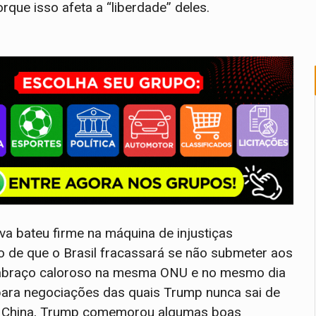
rque isso afeta a “liberdade” deles.
va bateu firme na máquina de injustiças
o de que o Brasil fracassará se não submeter aos
m abraço caloroso na mesma ONU e no mesmo dia
para negociações das quais Trump nunca sai de
a China, Trump comemorou algumas boas