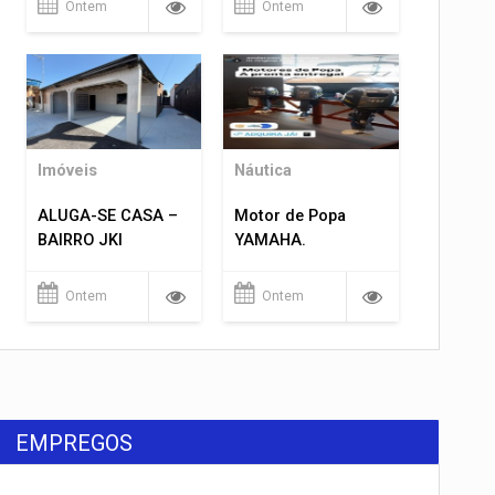
Ontem
Ontem
Imóveis
Náutica
ALUGA-SE CASA –
Motor de Popa
BAIRRO JKI
YAMAHA.
Ontem
Ontem
EMPREGOS