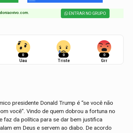
doniaovivo.com.​
ENTRAR NO GRUPO
0
0
0
Uau
Triste
Grr
mico presidente Donald Trump é “se você não
o com você”. Vindo de quem dobrou a fortuna no
faz da política para se dar bem justifica
 falam em Deus e servem ao diabo. De acordo