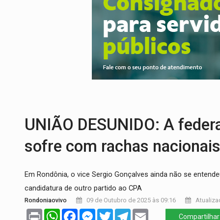
DEFESA:
Exército testa inovações no com
TEMAS SOCIOAMBIENTAIS:
Em Itapuã d
PREVISÃO:
Interior de Rondônia terá sáb
INFRAESTRUTURA:
Após quase 30 anos d
A ILHA:
Coreografia de Rondônia estreia 
TRÁGICO:
Pai do 'Xandy Motocross' mor
UNIÃO DESUNIDO: A federa
sofre com rachas nacionais
Em Rondônia, o vice Sergio Gonçalves ainda não se entend
candidatura de outro partido ao CPA
Rondoniaovivo
09 de Outubro de 2025 às 09:16
Atualiza
Print
WhatsApp
Facebook
Messenger
Twitter
Telegram
Email
Compartilhar