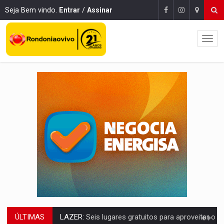
Seja Bem vindo.
Entrar
/
Assinar
ÚLTIMAS
VÍDEO:
FTICCO e Força Tática prendem membro do CV com arma e drogas em