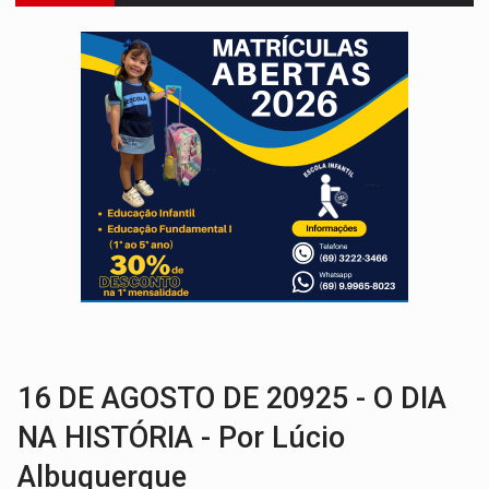
INCLUSÃO:
Prefeitura fortalece parceria com a APAE para ampliar ações v
DEFESA:
Exército testa inovações no combate a drones durante exerc
TEMAS SOCIOAMBIENTAIS:
Em Itapuã do Oeste, CINEMAZÔNIA leva cinema amazônico 
PREVISÃO:
Interior de Rondônia terá sábado (8) de calor intenso
INFRAESTRUTURA:
Após quase 30 anos de espera, asfalto chega ao bairr
A ILHA:
Coreografia de Rondônia estreia na programação do Festival de Dan
ELEIÇÕES 2026:
Sgt. Mouza esclarece 'erro de digitação' em declaração de patrim
VÍDEO:
Motorista de caminhonete morre preso às ferragens em colisão com
LAZER:
Seis lugares gratuitos para aproveitar o fim de semana e
16 DE AGOSTO DE 20925 - O DIA
NA HISTÓRIA - Por Lúcio
Albuquerque