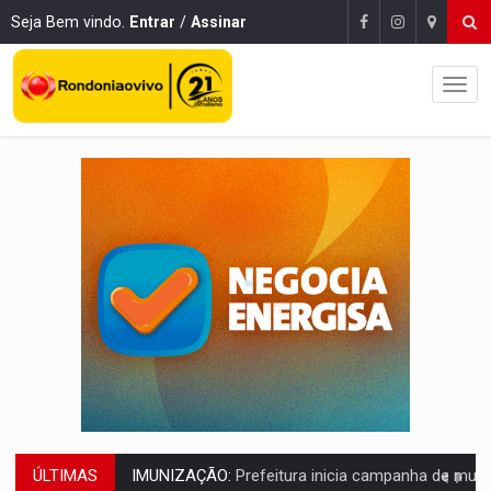
Seja Bem vindo.
Entrar
/
Assinar
ÚLTIMAS
QUIRINUS:
Draco faz operação para prender faccionados que atacaram proved