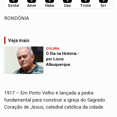
0
0
0
0
0
0
Gostei
Amei
Haha
Uau
Triste
Grr
RONDÔNIA
Veja mais
COLUNA
O Dia na História -
por Lúcio
Albuquerque
1917 – Em Porto Velho é lançada a pedra
fundamental para construir a igreja do Sagrado
Coração de Jesus, catedral católica da cidade.