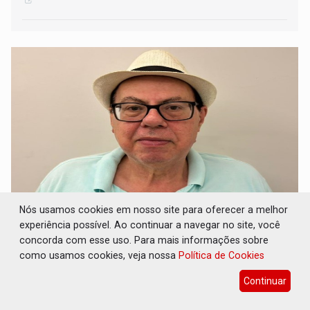
Nós usamos cookies em nosso site para oferecer a melhor
EM DOBRADINHAS: Ex-prefeitos estão
experiência possível. Ao continuar a navegar no site, você
fazendo dobradinhas com suas esposas em
cargos eletivos
concorda com esse uso. Para mais informações sobre
como usamos cookies, veja nossa
Política de Cookies
15 de Julho de 2026 às 09:21
Continuar