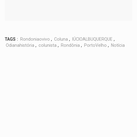
TAGS :
Rondoniaovivo
,
Coluna
,
lÚCIOALBUQUERQUE
,
Odianahistória
,
colunista
,
Rondônia
,
PortoVelho
,
Notícia