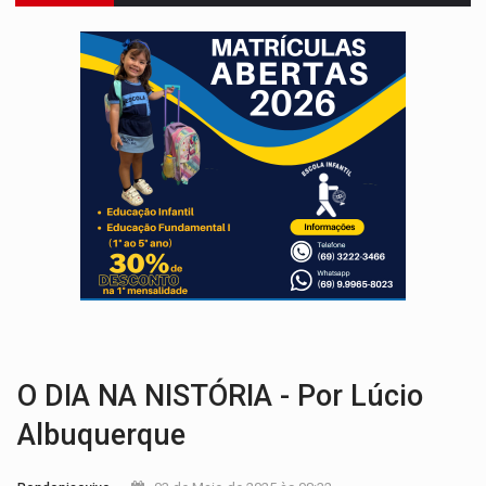
TRAFICANTE PRESO:
Operação Brasil Contra o Crime apreende quase meia to
SUPER EL NIÑO:
Trabalho inédito vai garantir água potável para comunidades
FAMÍLIA MORREU:
Identificadas as cinco vítimas de acidente na BR-364, entr
BRASIL CONTRA O CRIME:
Acusado de guardar armas de facção é preso com rev
TRAGÉDIA:
Sobe para cinco o número de mortos em colisão entre carreta e Fia
TRANSPORTE DE ARROZ:
MPF assegura cumprimento da legislação sobre transporte d
DEEPFAKE:
Sancionada lei contra violência sexual infantil na inte
CH4C1NA:
Disputa entre PCC e CV deixa dez mortos em cinco di
IMUNIZAÇÃO:
Prefeitura inicia campanha de multivacinação para crianças 
O DIA NA NISTÓRIA - Por Lúcio
Albuquerque