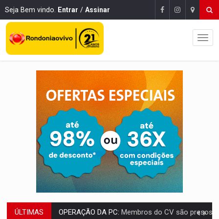
Seja Bem vindo.
Entrar
/
Assinar
OPERAÇÃO DA PC:
Membros do CV são presos com armas e drogas após c
ÚLTIMAS