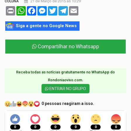
21 de Março de 2015 às 10:29
COLUNA
Print
WhatsApp
Facebook
Messenger
Twitter
Telegram
Email
Siga a gente no Google News
Compartilhar no Whatsapp
Receba todas as notícias gratuitamente no WhatsApp do
Rondoniaovivo.com.​
ENTRAR NO GRUPO
0 pessoas reagiram a isso.
0
0
0
0
0
0