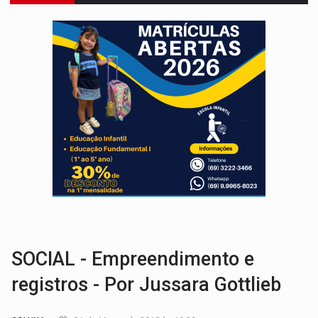
ENTRADA GRATUITA:
Espetáculo As Marias Somos Nós será apresen
VÍDEO:
Três são presos após furto de motocicleta em frente
CELEBRAÇÃO:
Cerejeiras completa 43 anos de emancipação com progra
SAÚDE:
Anvisa desmente boato sobre presença de plástico ou petr
VÍDEO:
Pitbulls fogem de residência e atacam casal de idosos 
AÇÃO CONJUNTA:
Forças policiais apreendem cerca de 1kg de our
PF ESTÁ APURANDO:
Flávio Bolsonaro escolhe Alfredo Gaspar como vice, alvo de d
GRAVE:
Homem é esfaqueado no peito durante briga ent
VÍDEO:
Denarc e Receita Federal apreendem 12 kg de skunk e arma que iam
SOCIAL - Empreendimento e
registros - Por Jussara Gottlieb