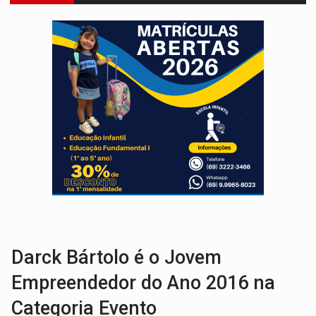
OVNIS NA LUA:
Cientistas alertam para possível base secreta no satélite n
ACABOU COM PEUGEOT:
Incêndio destrói carro que era rebocado para oficina no
VÍDEO:
Ladrão é filmado furtando moto na frente do bar 
BOLSAS DE PESQUISA:
Iniciativa Amazônia+10 lança chamada para fortalecer cadeia
MATERIAL:
Brasil tem grandes reservas de urânio, mas produz pouco e impo
VÍDEO:
Serpente capturada na fábrica da Coca-Cola é devolvid
HOMENAGEM:
Cientistas cassados pelo AI-5 se tornam pesquisadores emér
VÍDEO:
Perseguição é registrada no shopping após colombiana furtar ce
LUDOPATIA:
Apostas online começam a afetar produtividade e rotina
Darck Bártolo é o Jovem
Empreendedor do Ano 2016 na
Categoria Evento