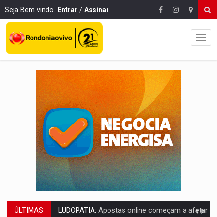
Seja Bem vindo.
Entrar
/
Assinar
ÚLTIMAS
REFLORESTAMENTO:
Plantar árvores não será mais suficiente para comprov