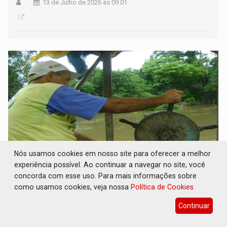
13 de Julho de 2026 às 09:01
Nós usamos cookies em nosso site para oferecer a melhor
experiência possível. Ao continuar a navegar no site, você
Postergado pelo povo – Por Francisco
concorda com esse uso. Para mais informações sobre
Marquelino Santana
como usamos cookies, veja nossa
Política de Cookies
13 de Julho de 2026 às 08:26
Continuar