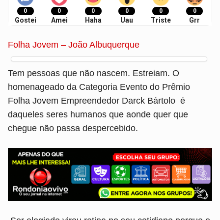
0
0
0
0
0
0
Gostei
Amei
Haha
Uau
Triste
Grr
Folha Jovem – João Albuquerque
Tem pessoas que não nascem. Estreiam. O
homenageado da Categoria Evento do Prêmio
Folha Jovem Empreendedor Darck Bártolo é
daqueles seres humanos que aonde quer que
chegue não passa despercebido.