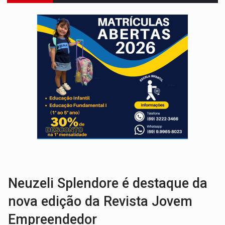
REGULARIZAÇÃO:
Refis 2026 segue até o fim do ano para regulariz
ROLIM DE MOURA:
Programa da Energisa beneficia 60 famílias com geladeiras e
VIOLÊNCIA VICÁRIA:
MPRO obtém condenação de réu a 21 anos de prisão em 
INDISPONÍVEL:
Transparência do Cinderondônia apresenta indisponibilida
AMPLIAÇÃO:
IGs de Rondônia entram em programa internacional para ac
VÍDEO:
Acidente envolve cinco veículos em obra de recapeamen
EDUCAÇÃO:
Corumbiara lidera Ideb 2025 entre redes municipai
SINDICATOS UNIDOS:
Assembleia Geral delibera greve da educação municip
PROCESSO SELETIVO:
Rondoniaovivo abre oficina de Comunicação com oportunidade
Neuzeli Splendore é destaque da
nova edição da Revista Jovem
Empreendedor