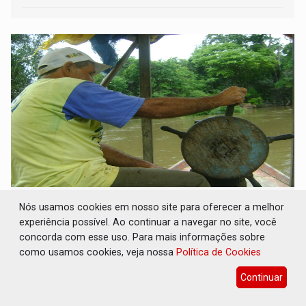
Postergado pelo povo – Por Francisco
Nós usamos cookies em nosso site para oferecer a melhor
Marquelino Santana
experiência possível. Ao continuar a navegar no site, você
concorda com esse uso. Para mais informações sobre
13 de Julho de 2026 às 08:26
como usamos cookies, veja nossa
Política de Cookies
Continuar