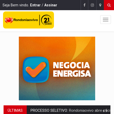
Seja Bem vindo.
Entrar
/
Assinar
ÚLTIMAS
AGOSTO LILÁS:
MPRO lança de portal e promove reflexão sobre trajetória da Le