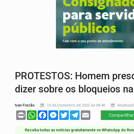
CELEBRAÇÃO:
Cerejeiras completa 43 a
SAÚDE:
Anvisa desmente boato sobre pre
VÍDEO:
Pitbulls fogem de residência e a
AÇÃO CONJUNTA:
Forças policiais apre
PF ESTÁ APURANDO:
Flávio Bolsonaro e
GRAVE:
Homem é esfaqueado no peito dur
PROTESTOS: Homem preso p
dizer sobre os bloqueios n
Ivan Frazão
13 de Dezembro de 2022 às 08:46
Atualizad
Print
WhatsApp
Facebook
Messenger
Twitter
Telegram
Email
Compartilhar
Receba todas as notícias gratuitamente no WhatsApp do Ron