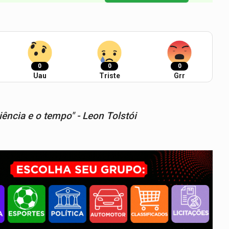
0
0
0
Uau
Triste
Grr
ência e o tempo" - Leon Tolstói