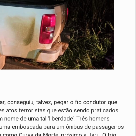
r, conseguiu, talvez, pegar o fio condutor que
es atos terroristas que estão sendo praticados
m nome de uma tal ‘liberdade’. Três homens
am uma emboscada para um ônibus de passageiros
 como Curva da Morte, próximo a Jaru. O trio