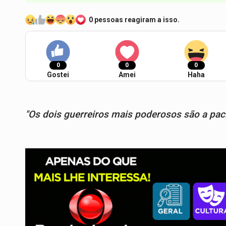
0 pessoas reagiram a isso.
0
0
0
Gostei
Amei
Haha
"Os dois guerreiros mais poderosos são a paci