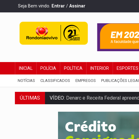
Seja Bem vindo.
Entrar
/
Assinar
INICIAL
POLÍCIA
POLÍTICA
INTERIOR
ESPORTES
NOTÍCIAS
CLASSIFICADOS
EMPREGOS
PUBLICAÇÕES LEGA
ÚLTIMAS
VÍDEO:
Denarc e Receita Federal apreen
OPERAÇÃO DA PC:
Membros do CV são p
ENTRADA GRATUITA:
Espetáculo As Mari
VÍDEO:
Três são presos após furto de mo