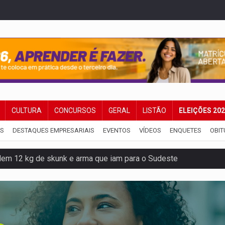
CULTURA
CONCURSOS
GERAL
LISTÃO
ELEIÇÕES 20
IS
DESTAQUES EMPRESARIAIS
EVENTOS
VÍDEOS
ENQUETES
OBIT
dem 12 kg de skunk e arma que iam para o Sudeste
resos com armas e drogas após crime de tortur@
as Somos Nós será apresentado na capital
tocicleta em frente de academia