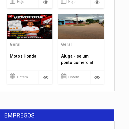
Hoje
Hoje
rondônia
Geral
Geral
Motos Honda
Aluga - se um
ponto comercial
Ontem
Ontem
EMPREGOS