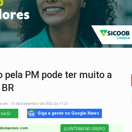
nos de emancipação com programação esportiva
sença de plástico ou petróleo em ovos
tacam casal de idosos na zona Leste
endem cerca de 1kg de ouro em Rondônia
scolhe Alfredo Gaspar como vice, alvo de denúncia por estupro
ante briga entre vizinhos
ela PM pode ter muito a
a BR
a em : 13 de Dezembro de 2022 às 11:21
Siga a gente no Google News
 via
doniaovivo.com.​
ENTRAR NO GRUPO