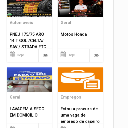
Automóveis
Geral
PNEU 175/75 ARO
Motos Honda
14 T GOL /CELTA/
SAV / STRADA ETC..
R$ 219,99
Hoje
Hoje
MONTAGEM GRATIS
Geral
Empregos
LAVAGEM A SECO
Estou a procura de
EM DOMICÍLIO
uma vaga de
emprego de caseiro
em porto velho