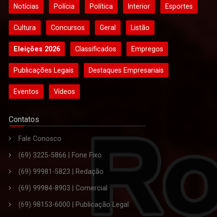
Notícias
Polícia
Política
Interior
Esportes
Cultura
Concursos
Geral
Listão
Eleições 2026
Classificados
Empregos
Publicações Legais
Destaques Empresariais
Eventos
Vídeos
Contatos
Fale Conosco
(69) 3225-5866 | Fone Fixo
(69) 99981-5823 | Redação
(69) 99984-8903 | Comercial
(69) 98153-6000 | Publicação Legal