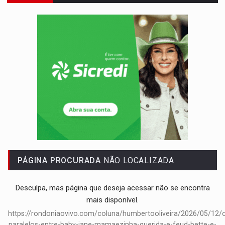
DEEPFAKE:
Sancionada lei contra violência sexual infantil na inte
COLEGIADO:
Brasil e Rússia discutem energia nuclear, defesa e ciênc
URGENTE:
Colisão entre caminhão e carro deixa quatro mortos e um em est
ENCONTRO:
Amazônia Negra ganha projeção nacional com participação de M
PREVISÃO:
Porto Velho tem chances de chuvas isoladas nesta se
SINDICATOS UNIDOS:
Assembleia Geral delibera greve da educação municip
PROCESSO SELETIVO:
Rondoniaovivo abre oficina de Comunicação com oportunidade
BRASIL CONTRA O CRIME:
Acusado de guardar armas de facção é preso com rev
PÁGINA PROCURADA
NÃO LOCALIZADA
TRAGÉDIA:
Sobe para cinco o número de mortos em colisão entre carreta e Fia
Desculpa, mas página que deseja acessar não se encontra
mais disponível.
https://rondoniaovivo.com/coluna/humbertooliveira/2026/05/12/
paralelos-entre-baby-jane-mamaezinha-querida-e-feud-bette-e-