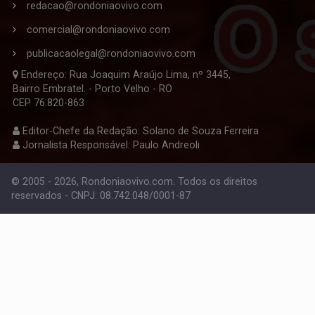
redacao@rondoniaovivo.com
comercial@rondoniaovivo.com
publicacaolegal@rondoniaovivo.com
Endereço: Rua Joaquim Araújo Lima, nº 3445,
Bairro Embratel. - Porto Velho - RO
CEP 76.820-863
Editor-Chefe da Redação: Solano de Souza Ferreira
Jornalista Responsável: Paulo Andreoli
© 2005 - 2026, Rondoniaovivo.com. Todos os direitos
reservados - CNPJ: 08.742.048/0001-87