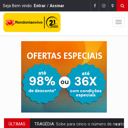
Seja Bem vindo.
Entrar
/
Assinar
ÚLTIMAS
TRANSPORTE DE ARROZ:
MPF assegura cumprimento da legislação sobre transporte d