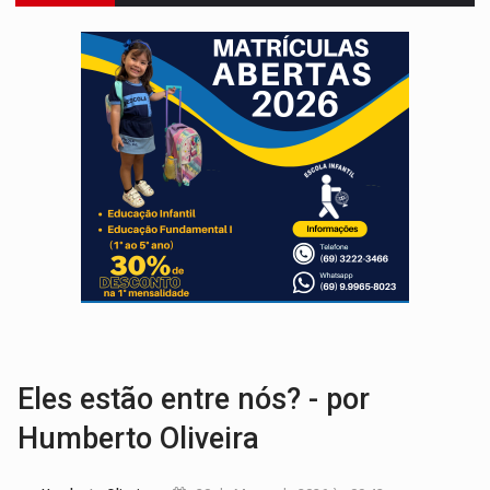
VÍDEO:
Líder religioso é preso por abusar de fiéis sob pretexto de 'pro
LEVANTAMENTO:
Brasil tem uma história marcada por guerras, revoltas e con
LAMENTÁVEL:
Mulher é encontrada morta dentro de residência e
'XANDY DO MOTOCROSS':
Pai morre em acidente na BR-364 duas semanas após condena
PESO DO VOTO:
Cinco maiores colégios eleitorais concentram 53,7% dos v
COLUNA SEMANAL:
Largada foi dada e candidatos ao Governo de RO partem 
SOB SUSPEITA:
Entrega de 286 máquinas em Rondônia coincide com investig
MATERIAL:
Brasil tem grandes reservas de urânio, mas produz pouco e impo
VÍDEO:
Serpente capturada na fábrica da Coca-Cola é devolvid
Eles estão entre nós? - por
Humberto Oliveira