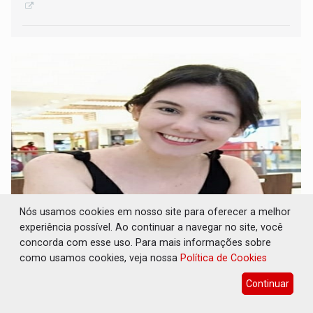
Nós usamos cookies em nosso site para oferecer a melhor
Nossa paixão nacional não pode ser
experiência possível. Ao continuar a navegar no site, você
violência - por Larina Rosa
concorda com esse uso. Para mais informações sobre
como usamos cookies, veja nossa
Política de Cookies
16 de Julho de 2026 às 09:31
Continuar