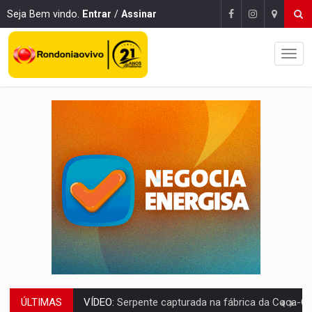
Seja Bem vindo.
Entrar
/
Assinar
ÚLTIMAS
HOMENAGEM:
Cientistas cassados pelo AI-5 se tornam pesquisadores emér