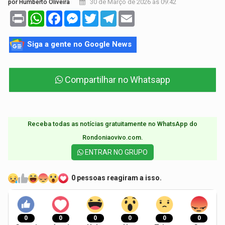
30 de Março de 2026 às 09:42
por Humberto Oliveira
Print
WhatsApp
Facebook
Messenger
Twitter
Telegram
Email
Siga a gente no Google News
Compartilhar no Whatsapp
Receba todas as notícias gratuitamente no WhatsApp do
Rondoniaovivo.com.​
ENTRAR NO GRUPO
0 pessoas reagiram a isso.
0
0
0
0
0
0