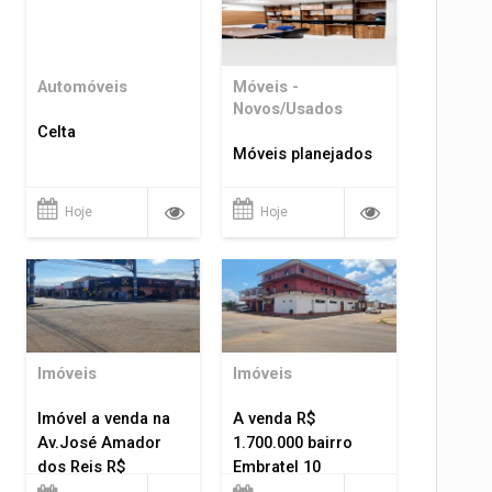
Automóveis
Móveis -
Novos/Usados
Celta
Móveis planejados
Hoje
Hoje
Imóveis
Imóveis
Imóvel a venda na
A venda R$
Av.José Amador
1.700.000 bairro
dos Reis R$
Embratel 10
1.400.000
apartamentos!