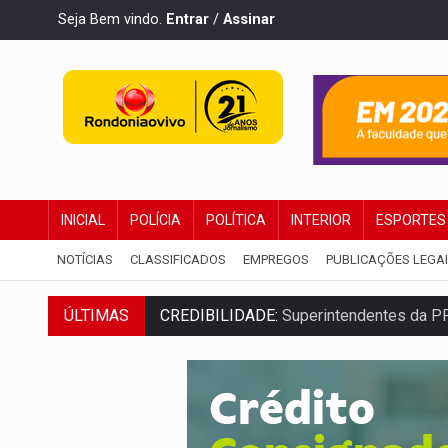
Seja Bem vindo.
Entrar
/
Assinar
INICIAL
POLÍCIA
POLÍTICA
INTERIOR
ESPORTES
NOTÍCIAS
CLASSIFICADOS
EMPREGOS
PUBLICAÇÕES LEGA
ÚLTIMAS
CREDIBILIDADE:
Superintendentes da PF
ALIANÇA PODEROSA:
Chapa vitaminada 
SÃO PAULO:
PM abre concurso público c
CINEAMAZÔNIA:
Filmes rondonienses pr