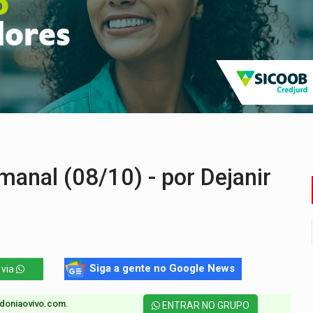
 PREGÃO ELETRÔNICO Nº 90136/2026/SUPEL/RO
nção artística pelos direitos das mulheres
a acesso a bairros às margens do rio Madeira em PVH
utado federal do PL declara patrimônio de R$ 29,4 mi
 PREGÃO ELETRÔNICO N.° 90595/2025/SUPEL/RO
o de Rondônia expõem meta negativa e passivos ocultos
anal (08/10) - por Dejanir
Siga a gente no Google News
 via
doniaovivo.com.​
ENTRAR NO GRUPO