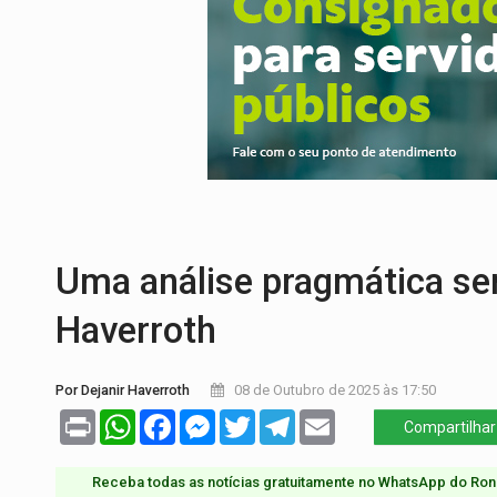
Publicação Legal:
AVISO DE LICITAÇÃO:
RUA DAS PENHAS:
MPRO promove interve
PEDIDO DE PROVIDÊNCIA:
Erosão ameaç
ELEIÇÕES 2026:
Policial candidato a dep
Publicação Legal:
AVISO DE LICITAÇÃO:
DÉFICIT DE MANDATO:
Contas do govern
Uma análise pragmática sem
Haverroth
Por Dejanir Haverroth
08 de Outubro de 2025 às 17:50
Print
WhatsApp
Facebook
Messenger
Twitter
Telegram
Email
Compartilhar
Receba todas as notícias gratuitamente no WhatsApp do Ron