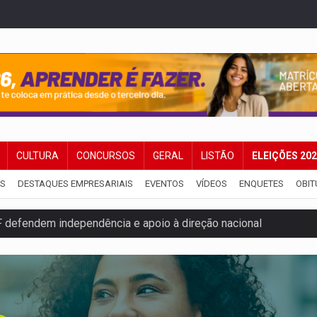
CULTURA
CONCURSOS
GERAL
LISTÃO
ELEIÇÕES 20
IS
DESTAQUES EMPRESARIAIS
EVENTOS
VÍDEOS
ENQUETES
OBIT
 defendem independência e apoio à direção nacional
pode alcançar larga e boa vantagem para deputados
om 2.000 vagas para aluno-soldado
ovocam debate sobre temas urgentes entre estudantes