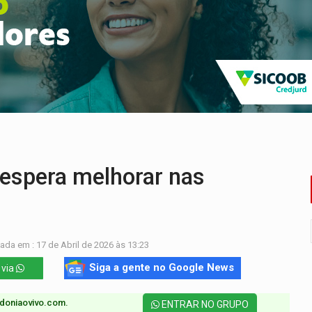
romove reflexão sobre trajetória da Lei Maria da Penha
 fim do ano para regularização de débitos
 beneficia 60 famílias com geladeiras e ventiladores novos
ação de réu a 21 anos de prisão em Espigão do Oeste
ndônia apresenta indisponibilidade com erro 451
o deixa quatro mortos e um em estado grave na BR
 espera melhorar nas
ada em : 17 de Abril de 2026 às 13:23
Siga a gente no Google News
 via
doniaovivo.com.​
ENTRAR NO GRUPO