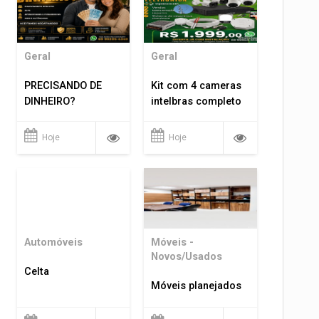
Geral
Geral
PRECISANDO DE
Kit com 4 cameras
DINHEIRO?
intelbras completo
Hoje
Hoje
Automóveis
Móveis -
Novos/Usados
Celta
Móveis planejados