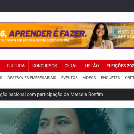
CULTURA
CONCURSOS
GERAL
LISTÃO
ELEIÇÕES 20
IS
DESTAQUES EMPRESARIAIS
EVENTOS
VÍDEOS
ENQUETES
OBIT
ão nacional com participação de Marcela Bonfim
huvas isoladas nesta sexta-feira (7)
delibera greve da educação municipal em Porto Velho
e oficina de Comunicação com oportunidade de integrar equipe