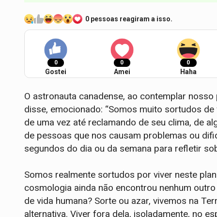
0 pessoas reagiram a isso.
0
0
0
Gostei
Amei
Haha
O astronauta canadense, ao contemplar nosso p
disse, emocionado: “Somos muito sortudos de v
de uma vez até reclamando de seu clima, de a
de pessoas que nos causam problemas ou difi
segundos do dia ou da semana para refletir sob
Somos realmente sortudos por viver neste pl
cosmologia ainda não encontrou nenhum outro p
de vida humana? Sorte ou azar, vivemos na Terr
alternativa. Viver fora dela, isoladamente, no e