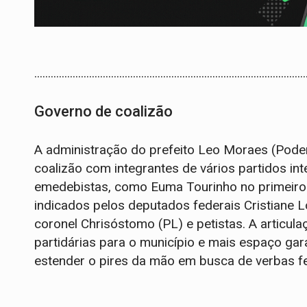
...................................................................................................
Governo de coalizão
A administração do prefeito Leo Moraes (Pod
coalizão com integrantes de vários partidos in
emedebistas, como Euma Tourinho no primeiro
indicados pelos deputados federais Cristiane
coronel Chrisóstomo (PL) e petistas. A artic
partidárias para o município e mais espaço gar
estender o pires da mão em busca de verbas fe