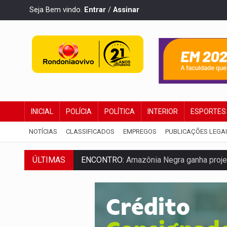
Seja Bem vindo.
Entrar
/
Assinar
INICIAL
POLÍCIA
POLÍTICA
INTERIOR
ESPORTES
NOTÍCIAS
CLASSIFICADOS
EMPREGOS
PUBLICAÇÕES LEGA
ÚLTIMAS
ENCONTRO:
Amazônia Negra ganha projeç
PREVISÃO:
Porto Velho tem chances de c
SINDICATOS UNIDOS:
Assembleia Geral 
PROCESSO SELETIVO:
Rondoniaovivo abr