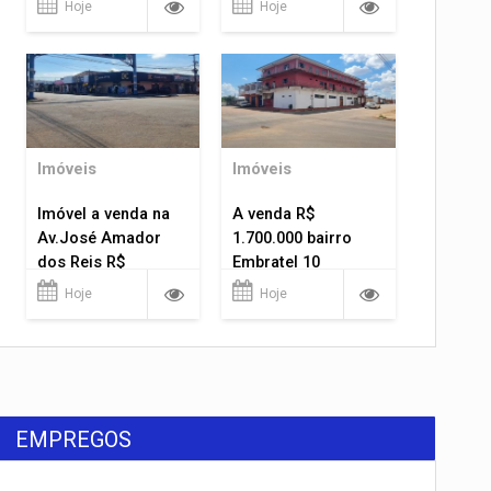
Hoje
Hoje
Imóveis
Imóveis
Imóvel a venda na
A venda R$
Av.José Amador
1.700.000 bairro
dos Reis R$
Embratel 10
1.400.000
apartamentos!
Hoje
Hoje
EMPREGOS