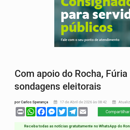
AGOSTO LILÁS:
MPRO lança de portal e p
REGULARIZAÇÃO:
Refis 2026 segue até o
ROLIM DE MOURA:
Programa da Energisa
VIOLÊNCIA VICÁRIA:
MPRO obtém conden
INDISPONÍVEL:
Transparência do Cindero
URGENTE:
Colisão entre caminhão e carr
Com apoio do Rocha, Fúria
sondagens eleitorais
por Carlos Sperança
17 de Abril de 2026 às 08:42
Atualiz
Print
WhatsApp
Facebook
Messenger
Twitter
Telegram
Email
Compartilhar
Receba todas as notícias gratuitamente no WhatsApp do Ron