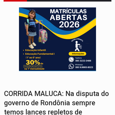
VÍDEO:
Motociclista morre após bater na traseira de camin
PARECE UM NUGGET:
Essa receita com frango virou o meu ja
EMPREENDEDORISMO:
7 negócios que podem começar com pouco dinheiro e vi
GIGANTE DA AMÉRICA:
Brasil reúne dimensão continental e posição estratégic
INDEPENDÊNCIA:
10 dicas importantes para quem quer mo
VARCENA:
Cientistas descobrem nova espécie de rã em florestas alagada
BARGANHA:
Vai comprar celular usado? Veja como consultar o a
AMOR PERDIDO DÓI:
Luto amoroso não tem prazo, mas exige aten
TECNOLOGIA:
Empresas de Xangai aprimoram robôs de IA incorporada em 
CORRIDA MALUCA: Na disputa do
governo de Rondônia sempre
temos lances repletos de