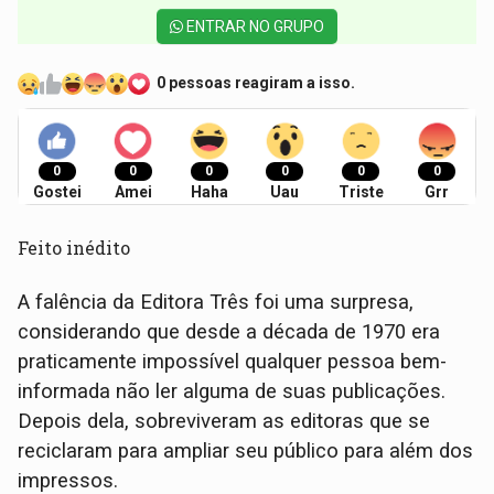
ENTRAR NO GRUPO
0 pessoas reagiram a isso.
0
0
0
0
0
0
Gostei
Amei
Haha
Uau
Triste
Grr
Feito inédito
A falência da Editora Três foi uma surpresa,
considerando que desde a década de 1970 era
praticamente impossível qualquer pessoa bem-
informada não ler alguma de suas publicações.
Depois dela, sobreviveram as editoras que se
reciclaram para ampliar seu público para além dos
impressos.