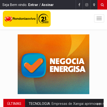
Seja Bem vindo.
Entrar
/
Assinar
ÚLTIMAS
PROTEGE A TERRA:
China descobre como explodir asteroide com bomba n