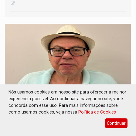
Nós usamos cookies em nosso site para oferecer a melhor
BANCADA DO PÓ: Mas nem tudo foram flores
experiência possível. Ao continuar a navegar no site, você
com a bancada federal de Rondônia em sua
concorda com esse uso. Para mais informações sobre
trajetória
como usamos cookies, veja nossa
Política de Cookies
17 de Julho de 2026 às 10:04
Continuar