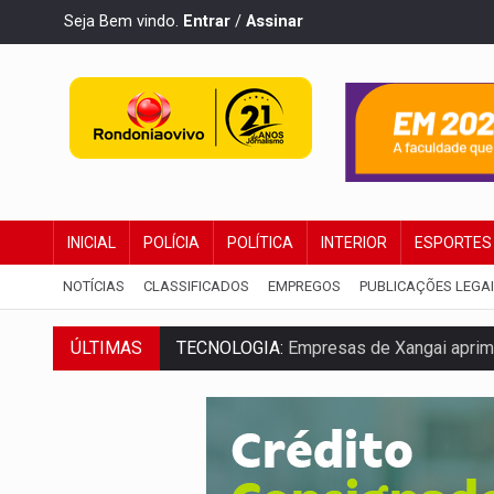
Seja Bem vindo.
Entrar
/
Assinar
INICIAL
POLÍCIA
POLÍTICA
INTERIOR
ESPORTES
NOTÍCIAS
CLASSIFICADOS
EMPREGOS
PUBLICAÇÕES LEGA
ÚLTIMAS
PROTEGE A TERRA:
China descobre como
VÍDEO:
Motociclista morre após bater na
PARECE UM NUGGET:
Essa receita com fr
EMPREENDEDORISMO:
7 negócios que p