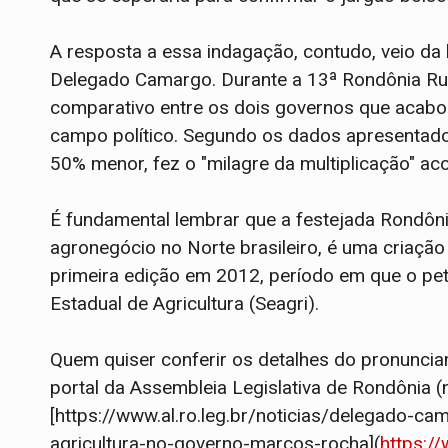
A resposta a essa indagação, contudo, veio da 
Delegado Camargo. Durante a 13ª Rondônia Rur
comparativo entre os dois governos que acabou
campo político. Segundo os dados apresentad
50% menor, fez o "milagre da multiplicação" a
É fundamental lembrar que a festejada Rondôni
agronegócio no Norte brasileiro, é uma criação
primeira edição em 2012, período em que o pe
Estadual de Agricultura (Seagri).
Quem quiser conferir os detalhes do pronunc
portal da Assembleia Legislativa de Rondônia (n
[https://www.al.ro.leg.br/noticias/delegado-
agricultura-no-governo-marcos-rocha](
https:/