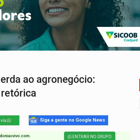
nsão continental e posição estratégica na América do Sul
para quem quer morar sozinho
pécie de rã em florestas alagadas da Amazônia
Veja como consultar o aparelho antes
em prazo, mas exige atenção aos sinais
ram robôs de IA incorporada em ambientes reais
uerda ao agronegócio:
 retórica
Siga a gente no Google News
 via
doniaovivo.com.​
ENTRAR NO GRUPO