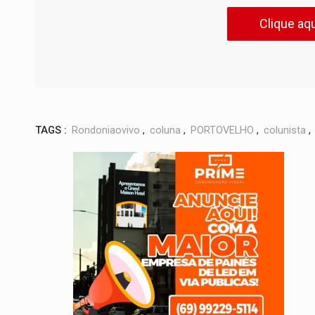
Clique aqu
TAGS :
Rondoniaovivo
,
coluna
,
PORTOVELHO
,
colunista
,