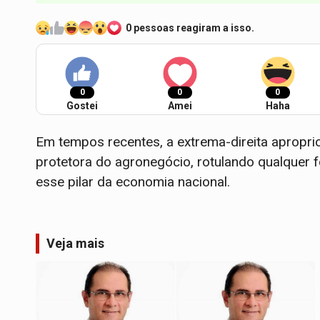
0 pessoas reagiram a isso.
0
0
0
Gostei
Amei
Haha
Em tempos recentes, a extrema-direita aproprio
protetora do agronegócio, rotulando qualquer 
esse pilar da economia nacional.
Veja mais