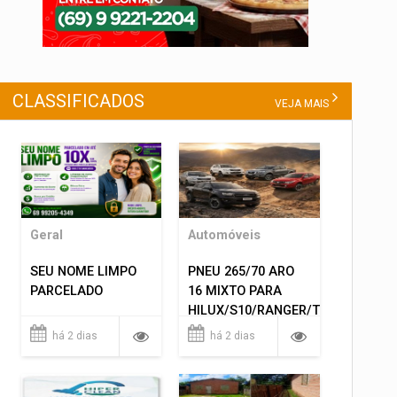
CLASSIFICADOS
VEJA MAIS
Geral
Automóveis
SEU NOME LIMPO
PNEU 265/70 ARO
PARCELADO
16 MIXTO PARA
HILUX/S10/RANGER/TRITON
ETC... MONTAGEM
há 2 dias
há 2 dias
GRATIS 599,00