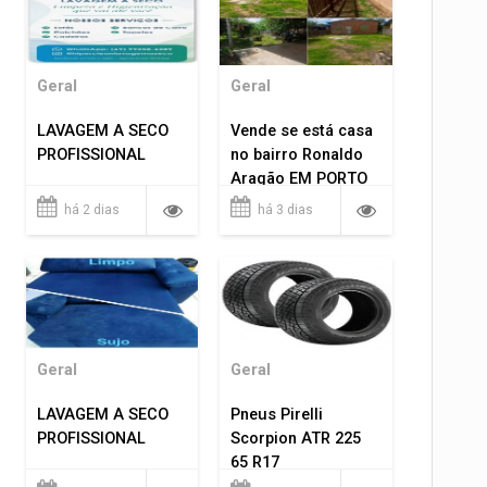
Geral
Geral
LAVAGEM A SECO
Vende se está casa
PROFISSIONAL
no bairro Ronaldo
Aragão EM PORTO
VELHO RO.
há 2 dias
há 3 dias
Geral
Geral
LAVAGEM A SECO
Pneus Pirelli
PROFISSIONAL
Scorpion ATR 225
65 R17