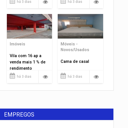
há 3 dias
há 3 dias
Imóveis
Móveis -
Novos/Usados
Vila com 16 ap a
Cama de casal
venda mais 1 % de
rendimento
há 3 dias
há 3 dias
EMPREGOS