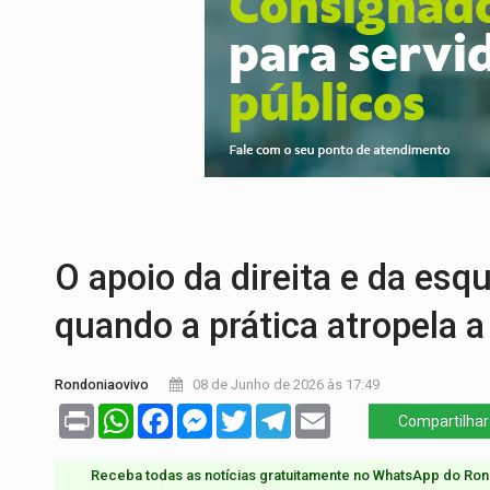
GIGANTE DA AMÉRICA:
Brasil reúne dime
INDEPENDÊNCIA:
10 dicas importantes 
VARCENA:
Cientistas descobrem nova es
BARGANHA:
Vai comprar celular usado? 
AMOR PERDIDO DÓI:
Luto amoroso não t
TECNOLOGIA:
Empresas de Xangai aprimo
O apoio da direita e da esq
quando a prática atropela a
Rondoniaovivo
08 de Junho de 2026 às 17:49
Print
WhatsApp
Facebook
Messenger
Twitter
Telegram
Email
Compartilhar
Receba todas as notícias gratuitamente no WhatsApp do Ron