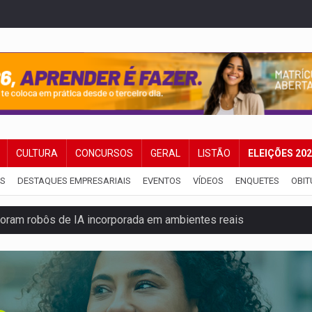
CULTURA
CONCURSOS
GERAL
LISTÃO
ELEIÇÕES 20
IS
DESTAQUES EMPRESARIAIS
EVENTOS
VÍDEOS
ENQUETES
OBIT
 explodir asteroide com bomba nuclear espacial
 traseira de caminhone Amarok
ango virou o meu jantar favorito
odem começar com pouco dinheiro e virar fonte de renda