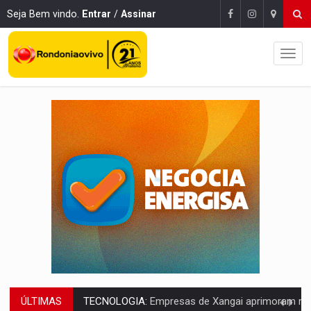
Seja Bem vindo.
Entrar
/
Assinar
ÚLTIMAS
PROTEGE A TERRA:
China descobre como explodir asteroide com bomba n