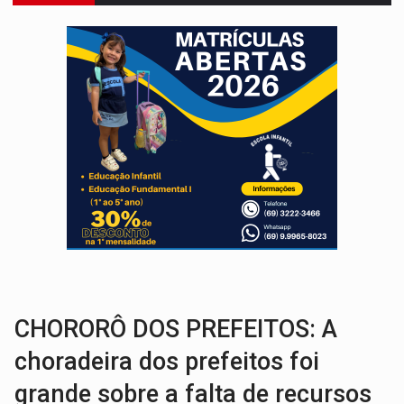
VÍDEO:
Motociclista morre após bater na traseira de camin
PARECE UM NUGGET:
Essa receita com frango virou o meu ja
EMPREENDEDORISMO:
7 negócios que podem começar com pouco dinheiro e vi
GIGANTE DA AMÉRICA:
Brasil reúne dimensão continental e posição estratégic
INDEPENDÊNCIA:
10 dicas importantes para quem quer mo
VARCENA:
Cientistas descobrem nova espécie de rã em florestas alagada
BARGANHA:
Vai comprar celular usado? Veja como consultar o a
AMOR PERDIDO DÓI:
Luto amoroso não tem prazo, mas exige aten
TECNOLOGIA:
Empresas de Xangai aprimoram robôs de IA incorporada em 
CHORORÔ DOS PREFEITOS: A
choradeira dos prefeitos foi
grande sobre a falta de recursos