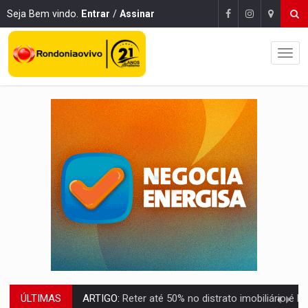
Seja Bem vindo.
Entrar
/
Assinar
ÚLTIMAS
DO HOSPITAL AO CAMPO:
Veja as mais de 200 ações de Marcos Rogé