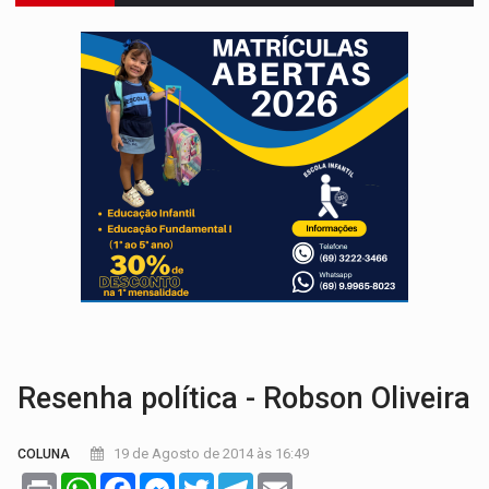
EXPANSÃO:
Grupo Nova Era amplia presença em PVH e transforma Aramix em
ROTA GLOBAL:
PCC amplia presença internacional e transforma Brasil em cor
CONEXÃO RONDONIAOVIVO:
Museólogo Antônio Ocampo conduz a história de uma
EXTENSÃO DE DANOS:
Ferroviários pedem ao Iphan recuperação de área atingid
VARIANDO O CARDÁPIO:
Veja essa receita de carne assada para o a
PREJUÍZO AOS ESTUDANTES:
Greve dos professores em PVH é considerada 
POSSESSÃO DE DEBORAH LOGAN:
Terror mistura mistério e filmagens quase
SOB SUSPEITA:
Entrega de 286 máquinas em Rondônia coincide com investig
ARTIGO:
Reter até 50% no distrato imobiliário é legal, mas não pode 
Resenha política - Robson Oliveira
19 de Agosto de 2014 às 16:49
COLUNA
Print
WhatsApp
Facebook
Messenger
Twitter
Telegram
Email