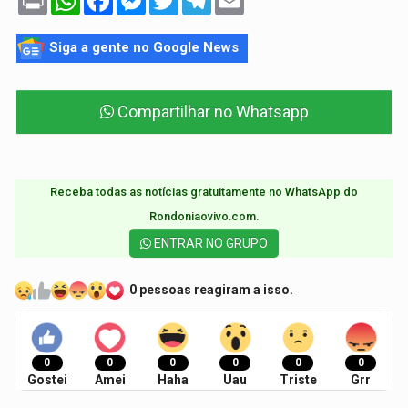
Siga a gente no Google News
Compartilhar no Whatsapp
Receba todas as notícias gratuitamente no WhatsApp do
Rondoniaovivo.com.​
ENTRAR NO GRUPO
0 pessoas reagiram a isso.
0
0
0
0
0
0
Gostei
Amei
Haha
Uau
Triste
Grr