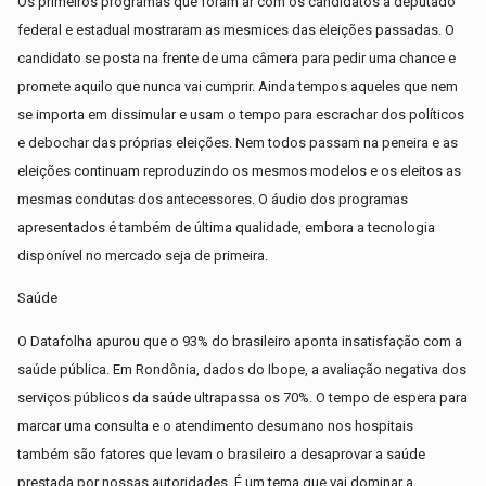
Os primeiros programas que foram ar com os candidatos a deputado
federal e estadual mostraram as mesmices das eleições passadas. O
candidato se posta na frente de uma câmera para pedir uma chance e
promete aquilo que nunca vai cumprir. Ainda tempos aqueles que nem
se importa em dissimular e usam o tempo para escrachar dos políticos
e debochar das próprias eleições. Nem todos passam na peneira e as
eleições continuam reproduzindo os mesmos modelos e os eleitos as
mesmas condutas dos antecessores. O áudio dos programas
apresentados é também de última qualidade, embora a tecnologia
disponível no mercado seja de primeira.
Saúde
O Datafolha apurou que o 93% do brasileiro aponta insatisfação com a
saúde pública. Em Rondônia, dados do Ibope, a avaliação negativa dos
serviços públicos da saúde ultrapassa os 70%. O tempo de espera para
marcar uma consulta e o atendimento desumano nos hospitais
também são fatores que levam o brasileiro a desaprovar a saúde
prestada por nossas autoridades. É um tema que vai dominar a