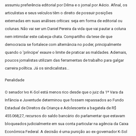
assumiu preferência editorial por Dilma e o jornal por Aécio. Afinal, os
articulistas e seus veículos têm o direito de possuir posições
externadas em suas análises críticas: seja em forma de editorial ou
colunas. Não vai ser um Daniel Pereira da vida que vai pautar a coluna
nem intimidar este cabeça-chata. Compartilho da tese de que
democracia se fortalece com alternância no poder, principalmente
quando o 'príncipe' exaure o limite de praticar as maldades. Ademais,
poucos jornalistas utilizam das ferramentas de trabalho para galgar
carreira política. Já os sindicalistas...
Penalidade
O senador Ivo K-Sol está menos rico desde que o juiz da 1ª Vara da
Infância e Juventude determinou que fossem repassados ao Fundo
Estadual de Direitos da Criança e Adolescente a bagatela de R$
455.068,27, recursos do saldo bancário do parlamentar que estavam
bloqueados judicialmente em sua conta particular na agência da Caixa
Econômica Federal. A decisão é uma punição ao ex-governador K-Sol