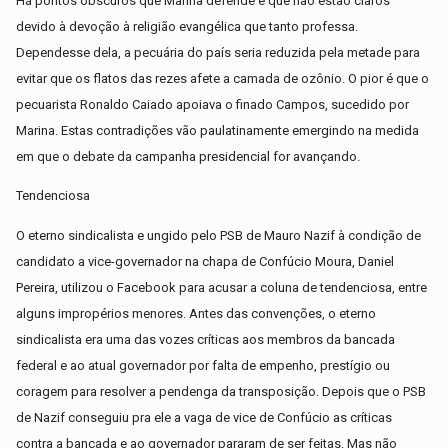
Há pontos obscuros que Marina defende e que não estão claros
devido à devoção à religião evangélica que tanto professa.
Dependesse dela, a pecuária do país seria reduzida pela metade para
evitar que os flatos das rezes afete a camada de ozônio. O pior é que o
pecuarista Ronaldo Caiado apoiava o finado Campos, sucedido por
Marina. Estas contradições vão paulatinamente emergindo na medida
em que o debate da campanha presidencial for avançando.
Tendenciosa
O eterno sindicalista e ungido pelo PSB de Mauro Nazif à condição de
candidato a vice-governador na chapa de Confúcio Moura, Daniel
Pereira, utilizou o Facebook para acusar a coluna de tendenciosa, entre
alguns impropérios menores. Antes das convenções, o eterno
sindicalista era uma das vozes críticas aos membros da bancada
federal e ao atual governador por falta de empenho, prestígio ou
coragem para resolver a pendenga da transposição. Depois que o PSB
de Nazif conseguiu pra ele a vaga de vice de Confúcio as críticas
contra a bancada e ao governador pararam de ser feitas. Mas não