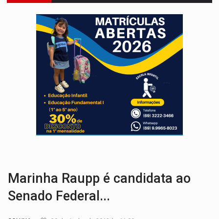
ADAILTON FÚRIA:
Assessoria denuncia suposto ataque com perfis falso
VÍDEO:
Motoboy de delivery sofre fratura após mulher avançar 
ELEIÇÕES 2026:
Ulisses Guimarães e as nuvens no céu de Rondônia – Por 
DECISÃO REVISADA:
Nunes Marques reduz pena de Acir Gurgacz e declara pun
CONEXÃO RONDONIAOVIVO:
Museólogo Antônio Ocampo lança livro sob
ELEIÇÕES 2026:
Patrimônio de candidata a deputada federal do PL salta R$ 1 m
VÍDEO:
Quadrilha é flagrada com cerca de 200 porções
EMOCIONE:
PRESENTES: Confira os sorteados na promoção de 
VOVÔ LADRÃO:
Idoso é filmado furtando bicicleta na frente
Marinha Raupp é candidata ao
Senado Federal...