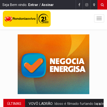
Seja Bem vindo.
Entrar
/
Assinar
ÚLTIMAS
JUSTIÇA:
Comarca de Nova Mamoré terá seu primeiro jú