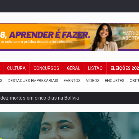
CULTURA
CONCURSOS
GERAL
LISTÃO
ELEIÇÕES 20
IS
DESTAQUES EMPRESARIAIS
EVENTOS
VÍDEOS
ENQUETES
OBIT
dez mortos em cinco dias na Bolívia
 de multivacinação para crianças e adolescentes
der faccionados que atacaram provedores de internet
ntra o Crime apreende quase meia tonelada de maconha