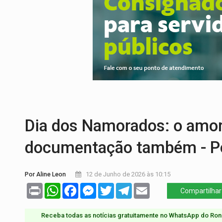
SUPER EL NIÑO:
Trabalho inédito vai ga
FAMÍLIA MORREU:
Identificadas as cinco
BRASIL CONTRA O CRIME:
Acusado de gu
TRAGÉDIA:
Sobe para cinco o número de 
TRANSPORTE DE ARROZ:
MPF assegura c
CONTA DIFÍCIL:
Com as novidades na corr
Dia dos Namorados: o amor 
documentação também - Po
Por Aline Leon
12 de Junho de 2026 às 10:15
Print
WhatsApp
Facebook
Messenger
Twitter
Telegram
Email
Compartilhar
Receba todas as notícias gratuitamente no WhatsApp do Ron