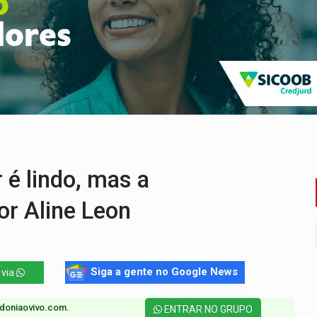
rantir água potável para comunidades do Baixo Madeira
 vítimas de acidente na BR-364, entre elas uma criança
ardar armas de facção é preso com revólveres e espingardas
mortos em colisão entre carreta e Fiat Uno na BR-364
umprimento da legislação sobre transporte de cargas por em
ida ao Senado as contas ficaram mais difíceis
é lindo, mas a
r Aline Leon
Siga a gente no Google News
 via
doniaovivo.com.​
ENTRAR NO GRUPO