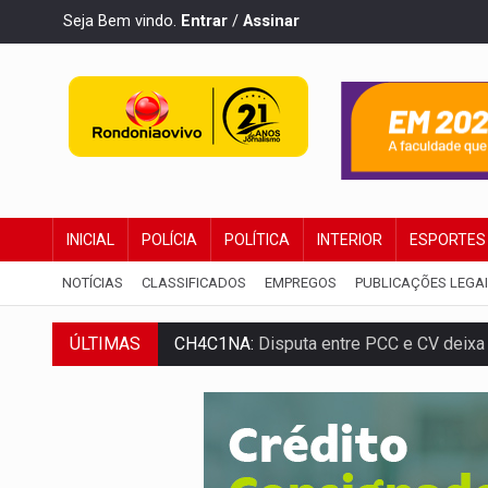
Seja Bem vindo.
Entrar
/
Assinar
INICIAL
POLÍCIA
POLÍTICA
INTERIOR
ESPORTES
NOTÍCIAS
CLASSIFICADOS
EMPREGOS
PUBLICAÇÕES LEGA
ÚLTIMAS
CH4C1NA:
Disputa entre PCC e CV deixa 
IMUNIZAÇÃO:
Prefeitura inicia campanha
QUIRINUS:
Draco faz operação para pren
TRAFICANTE PRESO:
Operação Brasil Co