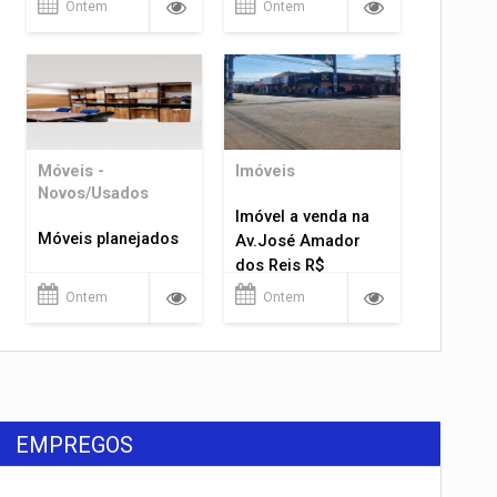
Ontem
Ontem
Móveis -
Imóveis
Novos/Usados
Imóvel a venda na
Móveis planejados
Av.José Amador
dos Reis R$
1.400.000
Ontem
Ontem
EMPREGOS