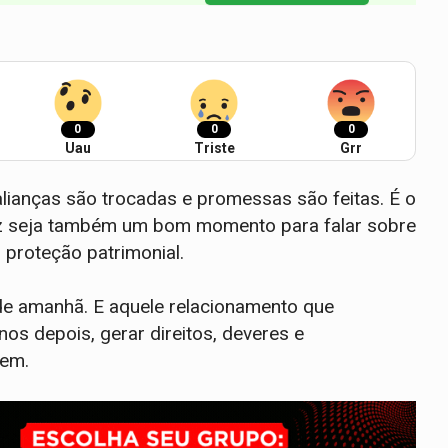
0
0
0
Uau
Triste
Grr
lianças são trocadas e promessas são feitas. É o
ez seja também um bom momento para falar sobre
 proteção patrimonial.
de amanhã. E aquele relacionamento que
s depois, gerar direitos, deveres e
cem.