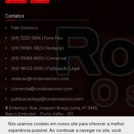
Contatos
Fale Conosco
(69) 3225-5866 | Fone Fixo
(69) 99981-5823 | Redação
(69) 99984-8903 | Comercial
(69) 98153-6000 | Publicação Legal
redacao@rondoniaovivo.com
comercial@rondoniaovivo.com
publicacaolegal@rondoniaovivo.com
Endereço: Rua Joaquim Araújo Lima, nº 3445,
Bairro Embratel. - Porto Velho - RO
CEP 76.820-863
Nós usamos cookies em nosso site para oferecer a melhor
experiência possível. Ao continuar a navegar no site, você
Editor-Chefe da Redação: Solano de Souza Ferreira