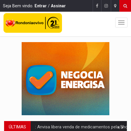
Seja Bem vindo.
Entrar
/
Assinar
ÚLTIMAS
MAIS RIGOR:
Nova lei endurece punição por abuso sexual contra crian