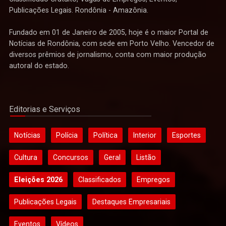
Publicações Legais. Rondônia - Amazônia.
Fundado em 01 de Janeiro de 2005, hoje é o maior Portal de
Notícias de Rondônia, com sede em Porto Velho. Vencedor de
diversos prêmios de jornalismo, conta com maior produção
autoral do estado.
Editorias e Serviços
Notícias
Polícia
Política
Interior
Esportes
Cultura
Concursos
Geral
Listão
Eleições 2026
Classificados
Empregos
Publicações Legais
Destaques Empresariais
Eventos
Vídeos