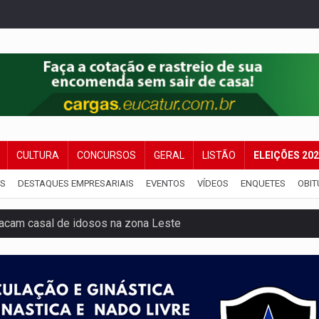
CULTURA
CONCURSOS
GERAL
LISTÃO
ELEIÇÕES 20
IS
DESTAQUES EMPRESARIAIS
EVENTOS
VÍDEOS
ENQUETES
OBIT
tacam casal de idosos na zona Leste
endem cerca de 1kg de ouro em Rondônia
scolhe Alfredo Gaspar como vice, alvo de denúncia por estupro
 provoca lentidão no trânsito