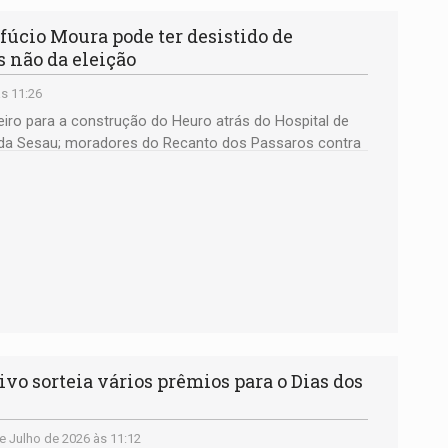
io Moura pode ter desistido de
 não da eleição
s 11:26
iro para a construção do Heuro atrás do Hospital de
da Sesau; moradores do Recanto dos Passaros contra
mília faz arraial; e muito mais
 sorteia vários prêmios para o Dias dos
e Julho de 2026 às 11:12