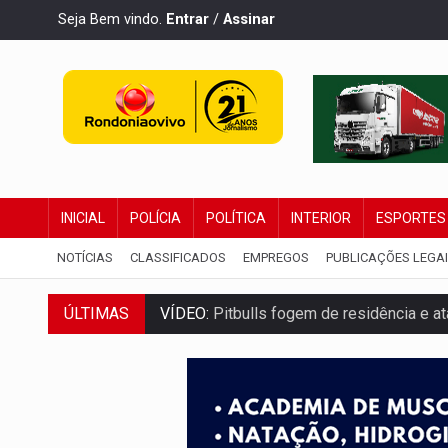
Seja Bem vindo.
Entrar
/
Assinar
INICIAL
POLÍCIA
POLÍTICA
INTERIOR
ESPORTES
NOTÍCIAS
CLASSIFICADOS
EMPREGOS
PUBLICAÇÕES LEGA
ÚLTIMAS
VÍDEO:
Pitbulls fogem de residência e a
AÇÃO CONJUNTA:
Forças policiais apre
PF ESTÁ APURANDO:
Flávio Bolsonaro e
NO CENTRO:
Colisão entre ônibus e carro