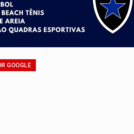
tadual declara carros por R$ 25 e casas por R$ 300 em RO
duas pessoas ficam feridas no Cohab
Estadual de MC's acontece neste sábado em PVH
e morreu após bater de frente com carreta
Penha - apesar do avanço, a violência escala
OR GOOGLE
sença de plástico ou petróleo em ovos