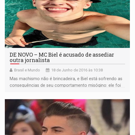
DE NOVO – MC Biel é acusado de assediar
outra jornalista
Brasil e Mundo
18 de Junho de 2016 às 10:38
Mas machismo não é brincadeira, e Biel está sofrendo as
consequências de seu comportamento misógino: ele foi
desconvidado a participar do evento de revezamento da
Tocha Olímpica e outras vítimas de suas atitudes estão se
dispondo a falar.