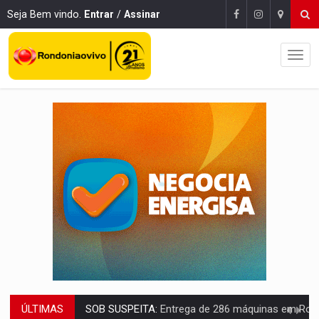
Seja Bem vindo.
Entrar
/
Assinar
ÚLTIMAS
SOB SUSPEITA:
Entrega de 286 máquinas em Rondônia coincide com investig