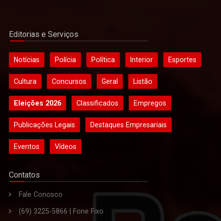
Editorias e Serviços
Notícias
Polícia
Política
Interior
Esportes
Cultura
Concursos
Geral
Listão
Eleições 2026
Classificados
Empregos
Publicações Legais
Destaques Empresariais
Eventos
Vídeos
Contatos
Fale Conosco
(69) 3225-5866 | Fone Fixo