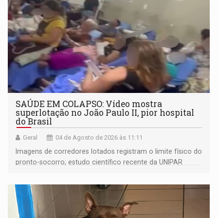
SAÚDE EM COLAPSO: Vídeo mostra
superlotação no João Paulo II, pior hospital
do Brasil
Geral
04 de Agosto de 2026 às 11:11
Imagens de corredores lotados registram o limite físico do
pronto-socorro; estudo científico recente da UNIPAR
revela que quase metade dos pacientes internados
amarga até 29 dias de espera por transferências devido
ao colapso de fluxo da regulação