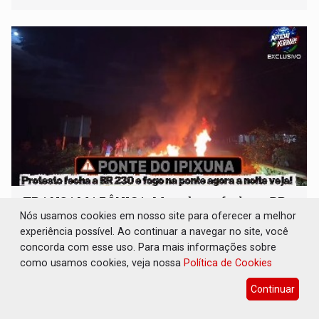
TRANSAMAZÔNICA: Moradores fecham BR-
230 em protesto contra falta de energia há
Nós usamos cookies em nosso site para oferecer a melhor
três dias
experiência possível. Ao continuar a navegar no site, você
concorda com esse uso. Para mais informações sobre
Geral
31 de Julho de 2026 às 08:30
como usamos cookies, veja nossa
Política de Cookies
A interrupção no fornecimento de energia vem
provocando transtornos e prejuízos
Continuar