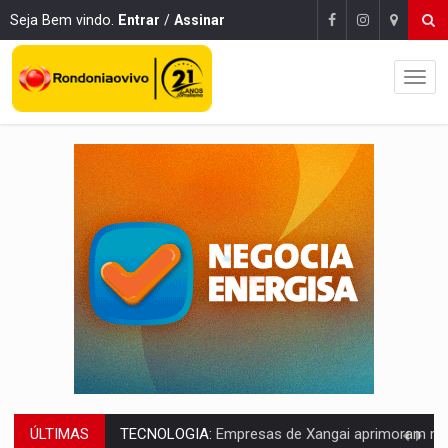
Seja Bem vindo.
Entrar
/
Assinar
ÚLTIMAS
PROTEGE A TERRA:
China descobre como explodir asteroide com bomba n