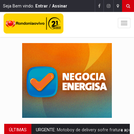
Seja Bem vindo.
Entrar
/
Assinar
ÚLTIMAS
ELEIÇÕES 2026:
Ulisses Guimarães e as nuvens no céu de Rondônia – Por 