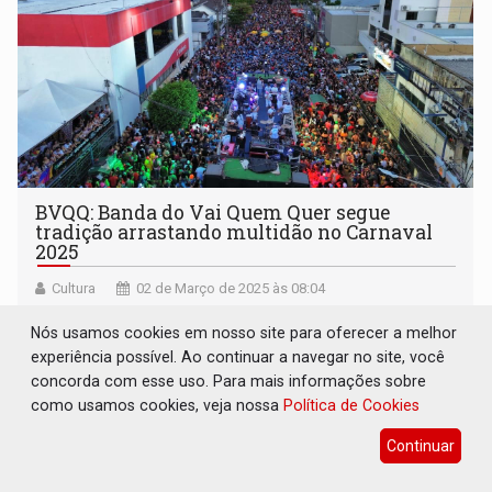
BVQQ: Banda do Vai Quem Quer segue
tradição arrastando multidão no Carnaval
2025
Cultura
02 de Março de 2025 às 08:04
“Segurança Pública, Polícia Militar, Corpo de Bombeiros e
Nós usamos cookies em nosso site para oferecer a melhor
Semtran, dentre outros órgãos fiscalizadores contribuíram
experiência possível. Ao continuar a navegar no site, você
para o carnaval da paz, sem nenhuma ocorrência grave
concorda com esse uso. Para mais informações sobre
registrada”
como usamos cookies, veja nossa
Política de Cookies
Continuar