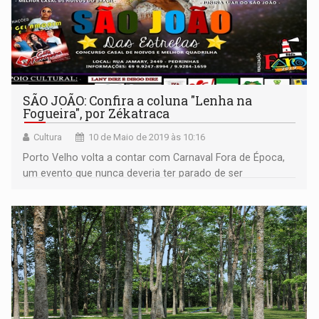
SÃO JOÃO: Confira a coluna "Lenha na
Fogueira", por Zékatraca
Cultura
10 de Maio de 2019 às 10:16
Porto Velho volta a contar com Carnaval Fora de Época,
um evento que nunca deveria ter parado de ser
realizado