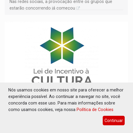
Nas redes sociais, a provocação entre os grupos que
estarão concorrendo já começou
Nós usamos cookies em nosso site para oferecer a melhor
LEI ROUANET: Confira a coluna "Lenha na
experiência possível. Ao continuar a navegar no site, você
Fogueira", por Zékatraca
concorda com esse uso. Para mais informações sobre
como usamos cookies, veja nossa
Política de Cookies
Cultura
24 de Abril de 2019 às 09:03
A hora é essa produtores culturais de Rondônia
Continuar