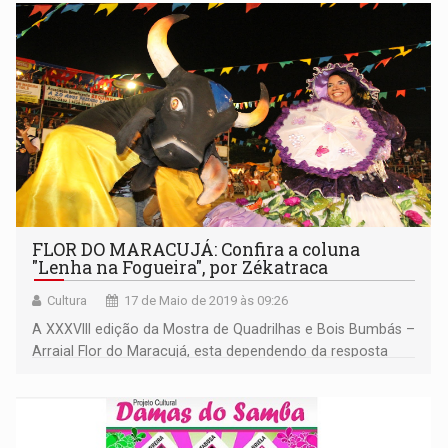
filiados a Federon.
FLOR DO MARACUJÁ: Confira a coluna
"Lenha na Fogueira", por Zékatraca
Cultura
17 de Maio de 2019 às 09:26
A XXXVIII edição da Mostra de Quadrilhas e Bois Bumbás –
Arraial Flor do Maracujá, esta dependendo da resposta
dos dirigentes dos grupos folclóricos