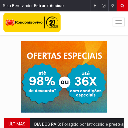
Seja Bem vindo.
Entrar
/
Assinar
ÚLTIMAS
DIA DOS PAIS:
Foragido por latrocínio é preso após levar filho de dois anos p