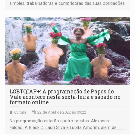
simples, trabalhadoras e cumpridoras das suas obrigações
e não estão acostumadas a receber um fiscal do
Ministério do Trabalho em sua propriedade
LGBTQIAP+: A programação de Papos do
Vale acontece nesta sexta-feira e sábado no
formato online
Cultura
22 de Abril de 2022 às 09:22
Na programação estarão quatro artistas: Alexandre
Falcão, A Black Z, Lauri Silva e Lupita Amorim, além de
relatos da comunidade de algumas pessoas da