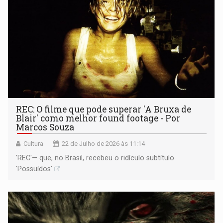
REC: O filme que pode superar 'A Bruxa de
Blair' como melhor found footage - Por
Marcos Souza
Cultura
22 de Julho de 2026 às 11:14
'REC'— que, no Brasil, recebeu o ridículo subtítulo
'Possuídos'