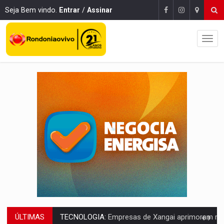
Seja Bem vindo.
Entrar
/
Assinar
ÚLTIMAS
PROTEGE A TERRA:
China descobre como explodir asteroide com bomba n